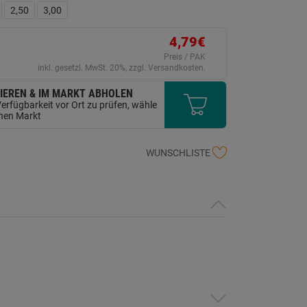
ink
2,50
3,00
uf
erselben
ite.
4,79€
Preis / PAK
inkl. gesetzl. MwSt. 20%, zzgl. Versandkosten.
IEREN & IM MARKT ABHOLEN
erfügbarkeit vor Ort zu prüfen, wähle
inen Markt
WUNSCHLISTE