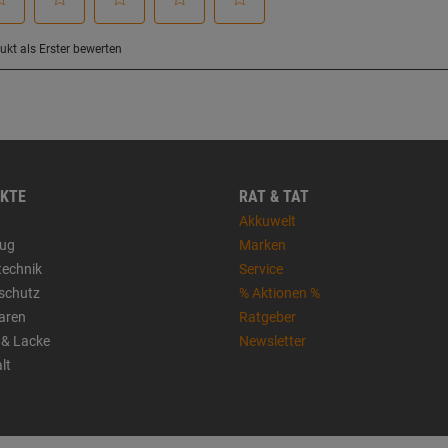
KTE
RAT & TAT
Akkuwelt
ug
Marken
technik
Service
sschutz
% Aktionen %
aren
Ratgeber
 & Lacke
Newsletter
lt