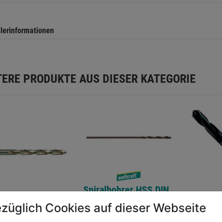
llerinformationen
TERE PRODUKTE AUS DIESER KATEGORIE
Spiralbohrer HSS DIN
338 geschliffen
züglich Cookies auf dieser Webseite
lbohrer HSS-G
Blindni