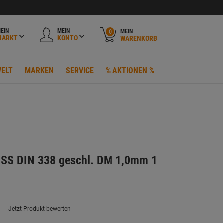
EIN
MEIN
MEIN
0
MARKT
KONTO
WARENKORB
ELT
MARKEN
SERVICE
% AKTIONEN %
HSS DIN 338 geschl. DM 1,0mm 1
)
Jetzt Produkt bewerten
ein
eurteilungswert.