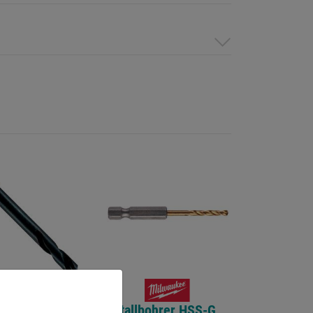
etenbohrer DIN
Metallbohrer HSS-G