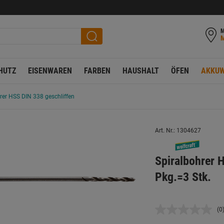
M
HUTZ
EISENWAREN
FARBEN
HAUSHALT
ÖFEN
AKKUW
rer HSS DIN 338 geschliffen
Art. Nr.: 1304627
Spiralbohrer 
Pkg.=3 Stk.
(0
K
B