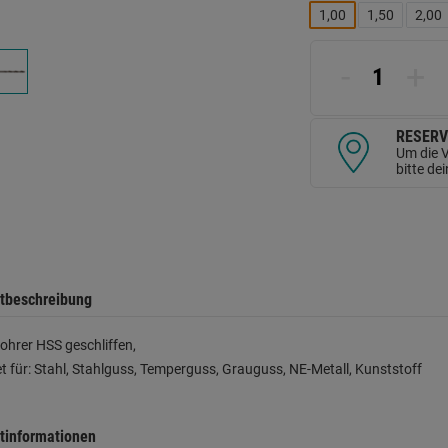
L
1,00
1,50
2,00
a
d
Se
-
+
RESERV
Um die V
bitte de
tbeschreibung
ohrer HSS geschliffen,
t für: Stahl, Stahlguss, Temperguss, Grauguss, NE-Metall, Kunststoff
tinformationen