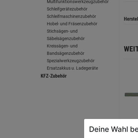
Multifunktionswerkzeugzubehör
Schleifgerätezubehör
Schleifmaschinenzubehör
Herste
Hobel- und Fräsenzubehör
Stichsägen- und
Säbelsägenzubehör
Kreissägen- und
WEI
Bandsägenzubehör
Spezialwerkzeugzubehör
Ersatzakkus u. Ladegeräte
KFZ-Zubehör
Deine Wahl be
Metal