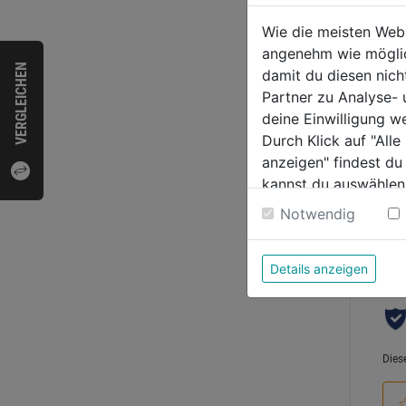
THUN
Wie die meisten Web
338, 
angenehm wie möglich
HSS-
VERGLEICHEN
damit du diesen nic
0.0
Partner zu Analyse-
von
4,89
deine Einwilligung w
5
Durch Klick auf "All
Sternen
anzeigen" findest du
kannst du auswählen
Weitere Informatione
Bewer
Notwendig
Details anzeigen