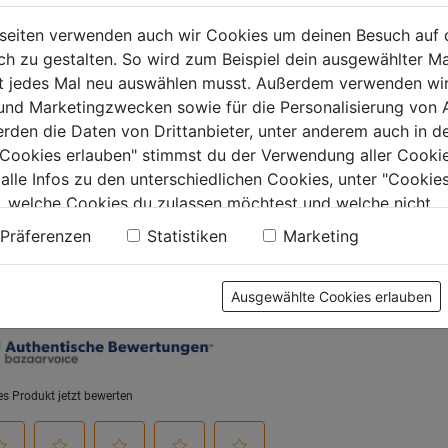
0.0
(0)
DERWEB DIN
1897 m.
0.0
seiten verwenden auch wir Cookies um deinen Besuch auf 
7,0 x 109 mm,
Kreuzan
von
4,99€
 zu gestalten. So wird zum Beispiel dein ausgewählter Ma
G
5
0.0
(0)
ht jedes Mal neu auswählen musst. Außerdem verwenden wi
0.0
Sternen.
 und Marketingzwecken sowie für die Personalisierung von 
von
€
5,79€
erden die Daten von Drittanbieter, unter anderem auch in d
5
e Cookies erlauben" stimmst du der Verwendung aller Cookie
.
Sternen.
 alle Infos zu den unterschiedlichen Cookies, unter "Cookies
, welche Cookies du zulassen möchtest und welche nicht.
n findest du in unserer
Datenschutzerklärung
.
tung
Präferenzen
Statistiken
Marketing
Ausgewählte Cookies erlauben