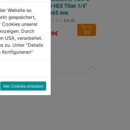
RED HEX Titan 1/4"
der Website so
schliff
3,0x65 mm
rkt gespeichert,
0.0
(0)
0.0
(0)
r Cookies unserer
0.0
Anzeigen. Durch
von
5,99€
en USA, verarbeitet.
5
s zu. Unter "Details
Sternen.
 Konfigurieren"
Alle Cookies erlauben