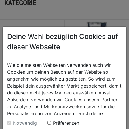
KATEGORIE
Deine Wahl bezüglich Cookies auf
dieser Webseite
Wie die meisten Webseiten verwenden auch wir
Cookies um deinen Besuch auf der Website so
angenehm wie möglich zu gestalten. So wird zum
Beispiel dein ausgewählter Markt gespeichert, damit
Metallbohrer HSS-G
Spiralbohrerkassette S-Master
THUNDERWEB DIN 338, 12,0 x
6tlg., TM, DM 2,3,4,5,6,8mm
du diesen nicht jedes Mal neu auswählen musst.
151 mm, HSS-G
Außerdem verwenden wir Cookies unserer Partner
0.0
(0)
0.0
(0)
zu Analyse- und Marketingzwecken sowie für die
0.0
0.0
14,99€
15,99€
Personalisierung von Anzeigen. Durch deine
von
von
Einwilligung werden die Daten von Drittanbieter,
5
5
Notwendig
Präferenzen
unter anderem auch in den USA, verarbeitet.
Sternen.
Sternen.