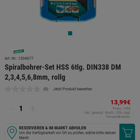
Art. Nr.: 1304677
Spiralbohrer-Set HSS 6tlg. DIN338 DM
2,3,4,5,6,8mm, rollg
(0)
Jetzt Produkt bewerten
Kein
Beurteilungswert.
Link
13,99€
-
+
auf
Preis / PAK
derselben
inkl. gesetzl. MwSt. 20%, zzgl.
Seite.
Versandkosten.
RESERVIEREN & IM MARKT ABHOLEN
Um die Verfügbarkeit vor Ort zu prüfen, wähle bitte deinen
Markt