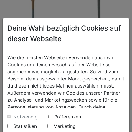
Deine Wahl bezüglich Cookies auf
dieser Webseite
Wie die meisten Webseiten verwenden auch wir
Glasbohrer HM
Spitzmeißel SDS-plus 250mm
Cookies um deinen Besuch auf der Website so
angenehm wie möglich zu gestalten. So wird zum
0.0
(0)
0.0
(0)
Beispiel dein ausgewählter Markt gespeichert, damit
0.0
0.0
13,59€
16,99€
du diesen nicht jedes Mal neu auswählen musst.
von
von
Außerdem verwenden wir Cookies unserer Partner
5
5
zu Analyse- und Marketingzwecken sowie für die
Sternen.
Sternen.
Personalisierung von Anzeigen. Durch deine
Einwilligung werden die Daten von Drittanbieter,
Notwendig
Präferenzen
unter anderem auch in den USA, verarbeitet.
Statistiken
Marketing
Durch Klick auf "Alle Cookies erlauben" stimmst du