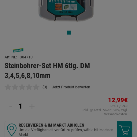
Art. Nr.: 1304710
Steinbohrer-Set HM 6tlg. DM
3,4,5,6,8,10mm
(0)
Jetzt Produkt bewerten
Kein
Beurteilungswert.
Link
12,99€
-
+
auf
Preis / PAK
derselben
inkl. gesetzl. MwSt. 20%, zzgl.
Seite.
Versandkosten.
RESERVIEREN & IM MARKT ABHOLEN
Um die Verfügbarkeit vor Ort zu prüfen, wähle bitte deinen
Markt