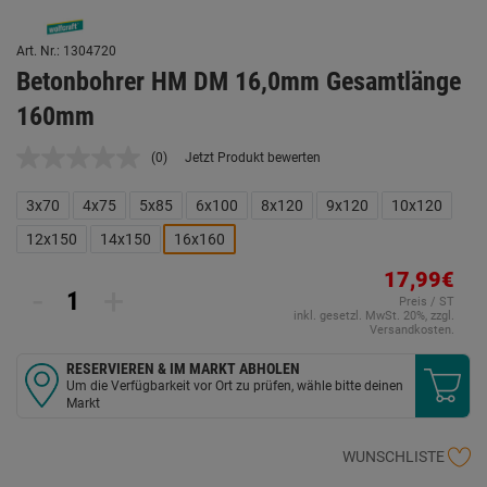
Art. Nr.: 1304720
Betonbohrer HM DM 16,0mm Gesamtlänge
160mm
(0)
Jetzt Produkt bewerten
Kein
Beurteilungswert.
Link
3x70
4x75
5x85
6x100
8x120
9x120
10x120
auf
derselben
12x150
14x150
16x160
Seite.
17,99€
-
+
Preis / ST
inkl. gesetzl. MwSt. 20%, zzgl.
Versandkosten.
RESERVIEREN & IM MARKT ABHOLEN
Um die Verfügbarkeit vor Ort zu prüfen, wähle bitte deinen
Markt
WUNSCHLISTE