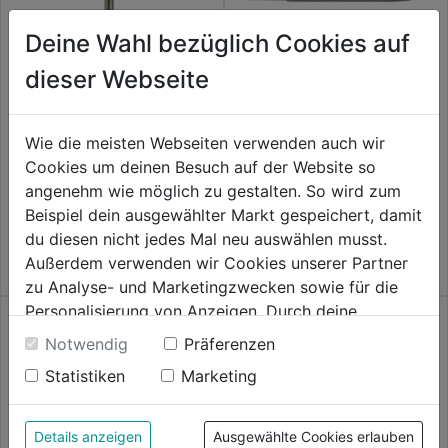
Deine Wahl bezüglich Cookies auf
dieser Webseite
Flachmeißel SDS-plus schmal
Spitzmeißel SDS-plus DM
Wie die meisten Webseiten verwenden auch wir
180x18mm
14,0mm
Cookies um deinen Besuch auf der Website so
angenehm wie möglich zu gestalten. So wird zum
0.0
(0)
0.0
(0)
0.0
0.0
Beispiel dein ausgewählter Markt gespeichert, damit
18,59€
18,59€
von
von
du diesen nicht jedes Mal neu auswählen musst.
5
5
Außerdem verwenden wir Cookies unserer Partner
Sternen.
Sternen.
zu Analyse- und Marketingzwecken sowie für die
Personalisierung von Anzeigen. Durch deine
Einwilligung werden die Daten von Drittanbieter,
Notwendig
Präferenzen
unter anderem auch in den USA, verarbeitet.
Statistiken
Marketing
Durch Klick auf "Alle Cookies erlauben" stimmst du
der Verwendung aller Cookies zu. Unter "Details
anzeigen" findest du alle Infos zu den
Details anzeigen
Ausgewählte Cookies erlauben