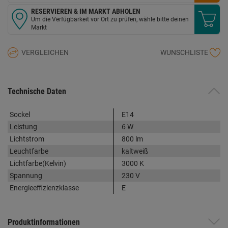
RESERVIEREN & IM MARKT ABHOLEN
Um die Verfügbarkeit vor Ort zu prüfen, wähle bitte deinen
Markt
VERGLEICHEN
WUNSCHLISTE
Technische Daten
Sockel
E14
Leistung
6 W
Lichtstrom
800 lm
Leuchtfarbe
kaltweiß
Lichtfarbe(Kelvin)
3000 K
Spannung
230 V
Energieeffizienzklasse
E
Produktinformationen