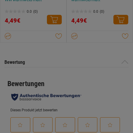
0.0
(0)
0.0
(0)
0.0
0.0
4,49€
4,49€
von
von
5
5
Sternen.
Sternen.
Bewertung