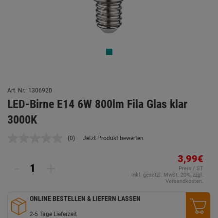
Art. Nr.: 1306920
LED-Birne E14 6W 800lm Fila Glas klar
3000K
(0)
Jetzt Produkt bewerten
Kein
Beurteilungswert.
Link
3,99€
-
+
auf
Preis / ST
derselben
inkl. gesetzl. MwSt. 20%, zzgl.
Seite.
Versandkosten.
ONLINE BESTELLEN & LIEFERN LASSEN
2-5 Tage Lieferzeit