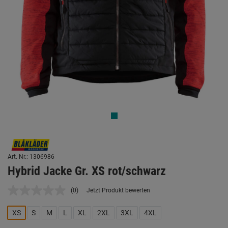
Art. Nr.: 1306986
Hybrid Jacke Gr. XS rot/schwarz
(0)
Jetzt Produkt bewerten
Kein
Beurteilungswert.
Link
XS
S
M
L
XL
2XL
3XL
4XL
auf
derselben