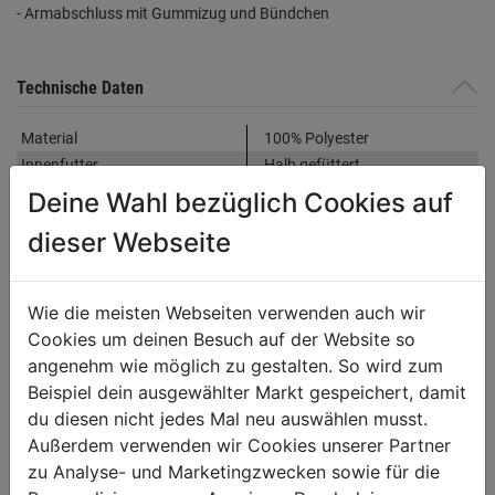
- Armabschluss mit Gummizug und Bündchen
Technische Daten
Material
100% Polyester
Innenfutter
Halb gefüttert
Taschen
Brusttasche mit
Deine Wahl bezüglich Cookies auf
Reißverschluss; Vordertaschen
dieser Webseite
mit Reißverschlüssen
Gewicht/m²
380 g/m²
Wie die meisten Webseiten verwenden auch wir
Cookies um deinen Besuch auf der Website so
Produktinformationen
angenehm wie möglich zu gestalten. So wird zum
Beispiel dein ausgewählter Markt gespeichert, damit
du diesen nicht jedes Mal neu auswählen musst.
Außerdem verwenden wir Cookies unserer Partner
WEITERE PRODUKTE AUS DIESER
zu Analyse- und Marketingzwecken sowie für die
KATEGORIE