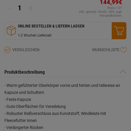
144,99€
Seite.
-
+
Preis / ST
inkl. gesetzl. MwSt. 20%, zzgl.
Versandkosten.
ONLINE BESTELLEN & LIEFERN LASSEN
1-2 Wochen Lieferzeit
VERGLEICHEN
WUNSCHLISTE
Produktbeschreibung
- Warm gefütterter Oberkörper vorne und hinten und teilweise an
Kapuze und Schultern
- Feste Kapuze
- Gute Oberflächen für Veredelung
- Robuster Reißverschluss aus Kunststoff, Windleiste mit
Fleecefutter innen
- Verlängerter Rücken