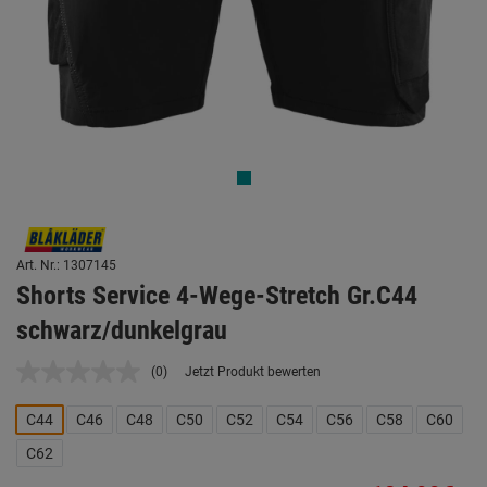
Art. Nr.: 1307145
Shorts Service 4-Wege-Stretch Gr.C44
schwarz/dunkelgrau
(0)
Jetzt Produkt bewerten
Kein
Beurteilungswert.
Link
C44
C46
C48
C50
C52
C54
C56
C58
C60
auf
derselben
C62
Seite.