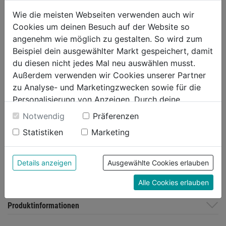
Wie die meisten Webseiten verwenden auch wir
Technische Daten
Cookies um deinen Besuch auf der Website so
angenehm wie möglich zu gestalten. So wird zum
Material
92% Polyamid, 8% Elastan
Beispiel dein ausgewählter Markt gespeichert, damit
Taschen
Oberschenkeltasche mit
du diesen nicht jedes Mal neu auswählen musst.
Reißverschluss, Beintasche
Außerdem verwenden wir Cookies unserer Partner
links mit Patte und verdecktem
zu Analyse- und Marketingzwecken sowie für die
Magnetknopf und
Personalisierung von Anzeigen. Durch deine
innenliegender Handytasche
Einwilligung werden die Daten von Drittanbieter,
aus Mesh; Innenliegende
Notwendig
Präferenzen
unter anderem auch in den USA, verarbeitet.
Tasche mit versteckter
Statistiken
Marketing
Durch Klick auf "Alle Cookies erlauben" stimmst du
Reißverschlusstasche;
der Verwendung aller Cookies zu. Unter "Details
Zollstocktasche mit Messer-
anzeigen" findest du alle Infos zu den
und Stifttasche
Details anzeigen
Ausgewählte Cookies erlauben
unterschiedlichen Cookies, unter "Cookies
Gewicht/m²
230 g/m²
Alle Cookies erlauben
Konfigurieren" kannst du auswählen, welche Cookies
du zulassen möchtest und welche nicht.
Produktinformationen
Weitere Informationen findest du in unserer
Datenschutzerklärung
.