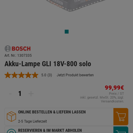
Art. Nr.: 1307335
Akku-Lampe GLI 18V-800 solo
5.0
(3)
Jetzt Produkt bewerten
3
Bewertungen
lesen.
99,99€
-
+
Link
Preis / ST
auf
inkl. gesetzl. MwSt. 20%, zzgl.
derselben
Versandkosten.
Seite.
ONLINE BESTELLEN & LIEFERN LASSEN
2-5 Tage Lieferzeit
RESERVIEREN & IM MARKT ABHOLEN