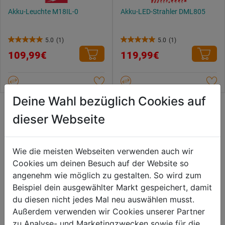
Akku-Leuchte M18IL-0
Akku-LED-Strahler DML805
5.0
(1)
5.0
(1)
5.0
5.0
109,99€
119,99€
von
von
5
5
Sternen.
Sternen.
1
1
Deine Wahl bezüglich Cookies auf
Bewertung
Bewertung
dieser Webseite
Bewertung
Wie die meisten Webseiten verwenden auch wir
Cookies um deinen Besuch auf der Website so
angenehm wie möglich zu gestalten. So wird zum
Beispiel dein ausgewählter Markt gespeichert, damit
du diesen nicht jedes Mal neu auswählen musst.
Außerdem verwenden wir Cookies unserer Partner
zu Analyse- und Marketingzwecken sowie für die