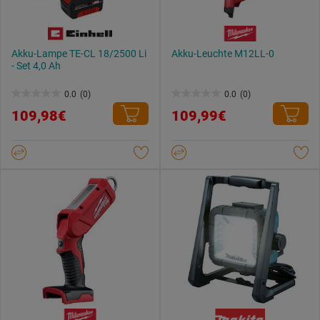
Akku-Lampe TE-CL 18/2500 Li
Akku-Leuchte M12LL-0
- Set 4,0 Ah
0.0
(0)
0.0
(0)
0.0
0.0
109,98€
109,99€
von
von
5
5
Sternen.
Sternen.