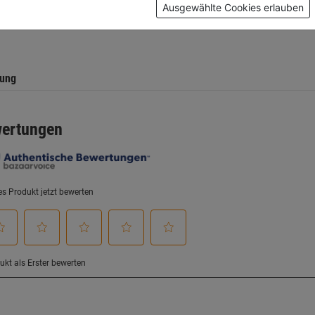
5
5
Ausgewählte Cookies erlauben
.
Sternen.
Sternen.
tung