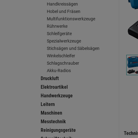
Handkreissägen
Hobel und Fräsen
Multifunktionswerkzeuge
Rührwerke
Schleifgeräte
Spezialwerkzeuge
Stichsägen und Säbelsägen
Winkelschleifer
Schlagschrauber
Akku-Radios
Druckluft
Elektroartikel
Handwerkzeuge
Leitern
Maschinen
Messtechnik
Reinigungsgeräte
Techni