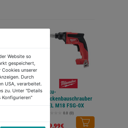
der Website so
rkt gespeichert,
r Cookies unserer
Anzeigen. Durch
en USA, verarbeitet.
s zu. Unter "Details
Akku-
 Konfigurieren"
ohrschrauber
Trockenbauschrauber
D3-0X FUEL
FUEL M18 FSG-0X
0.0
(0)
0.0
(0)
0.0
von
€
339,99€