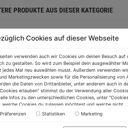
TERE PRODUKTE AUS DIESER KATEGORIE
züglich Cookies auf dieser Webseite
seiten verwenden auch wir Cookies um deinen Besuch auf 
 zu gestalten. So wird zum Beispiel dein ausgewählter Ma
ht jedes Mal neu auswählen musst. Außerdem verwenden wi
 und Marketingzwecken sowie für die Personalisierung von 
erden die Daten von Drittanbieter, unter anderem auch in d
e Cookies erlauben" stimmst du der Verwendung aller Cookie
-Bohrschrauber
Akku-Bohrschrauber
Akku-
 alle Infos zu den unterschiedlichen Cookies, unter "Cookies
DD3-0X FUEL
M18 M18BLDDRC-
Schlagb
, welche Cookies du zulassen möchtest und welche nicht.
202C
M18 FP
n findest du in unserer
Datenschutzerklärung
.
Präferenzen
Statistiken
Marketing
0.0
(0)
0.0
(0)
0.0
0.0
von
von
99€
319,99€
329,99