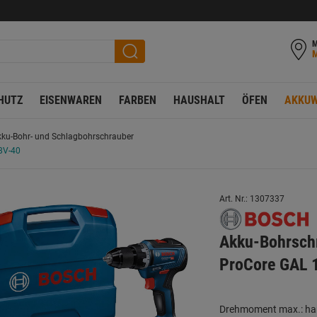
M
HUTZ
EISENWAREN
FARBEN
HAUSHALT
ÖFEN
AKKUW
ku-Bohr- und Schlagbohrschrauber
8V-40
Art. Nr.: 1307337
Akku-Bohrsch
ProCore GAL 
Drehmoment max.: ha