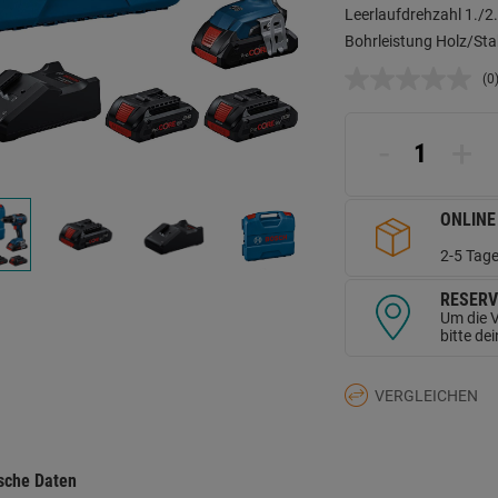
Leerlaufdrehzahl 1./2
Bohrleistung Holz/St
(0
K
B
L
a
-
+
d
Se
ONLINE
2-5 Tage
RESERV
Um die V
bitte de
VERGLEICHEN
sche Daten