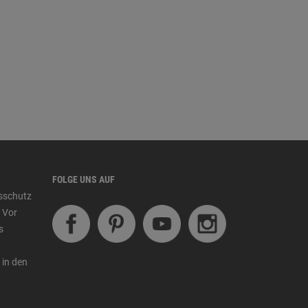
FOLGE UNS AUF
tsschutz
 Vor
s
 in den