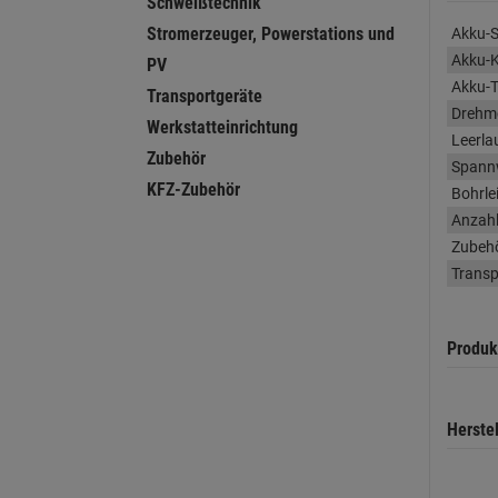
Schweißtechnik
Stromerzeuger, Powerstations und
Akku-
Akku-K
PV
Akku-
Transportgeräte
Drehm
Werkstatteinrichtung
Leerla
Zubehör
Spannw
KFZ-Zubehör
Bohrle
Anzahl
Zubeh
Transp
Produk
Herste