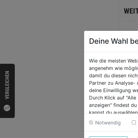
WEI
Deine Wahl be
Wie die meisten Web
angenehm wie möglich
VERGLEICHEN
damit du diesen nic
Partner zu Analyse-
deine Einwilligung w
Durch Klick auf "All
Akku
anzeigen" findest du
M18F
kannst du auswählen
Weitere Informatione
Notwendig
0.0
von
319,