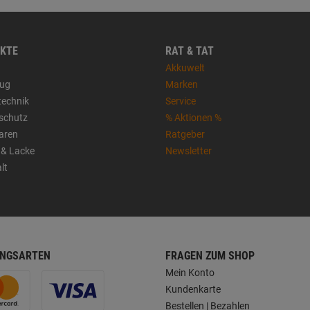
KTE
RAT & TAT
Akkuwelt
ug
Marken
technik
Service
sschutz
% Aktionen %
aren
Ratgeber
 & Lacke
Newsletter
lt
NGSARTEN
FRAGEN ZUM SHOP
Mein Konto
Kundenkarte
Bestellen | Bezahlen