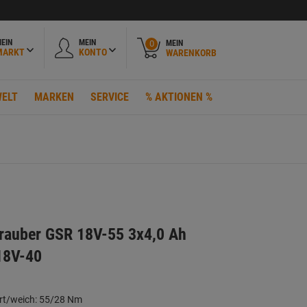
EIN
MEIN
MEIN
0
MARKT
KONTO
WARENKORB
ELT
MARKEN
SERVICE
% AKTIONEN %
rauber GSR 18V-55 3x4,0 Ah
18V-40
rt/weich: 55/28 Nm