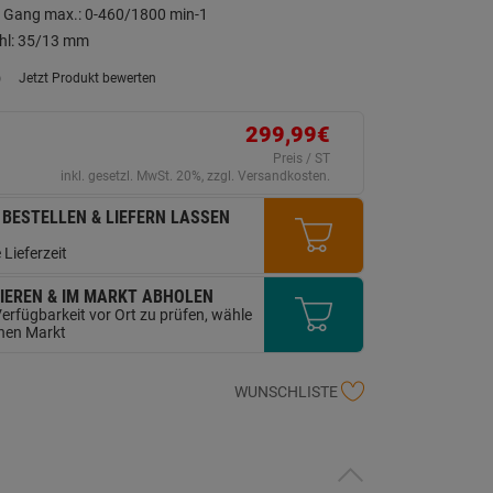
. Gang max.: 0-460/1800 min-1
ahl: 35/13 mm
)
Jetzt Produkt bewerten
ein
eurteilungswert.
ink
299,99€
uf
erselben
Preis / ST
ite.
inkl. gesetzl. MwSt. 20%, zzgl. Versandkosten.
 BESTELLEN & LIEFERN LASSEN
 Lieferzeit
IEREN & IM MARKT ABHOLEN
erfügbarkeit vor Ort zu prüfen, wähle
inen Markt
WUNSCHLISTE