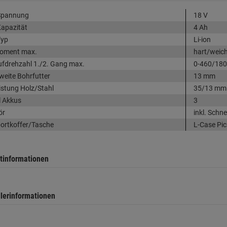
Spannung
18 V
apazität
4 Ah
Typ
Li-ion
oment max.
hart/weic
ufdrehzahl 1./2. Gang max.
0-460/180
eite Bohrfutter
13 mm
istung Holz/Stahl
35/13 mm
 Akkus
3
ör
inkl. Schn
ortkoffer/Tasche
L-Case Pic
tinformationen
llerinformationen