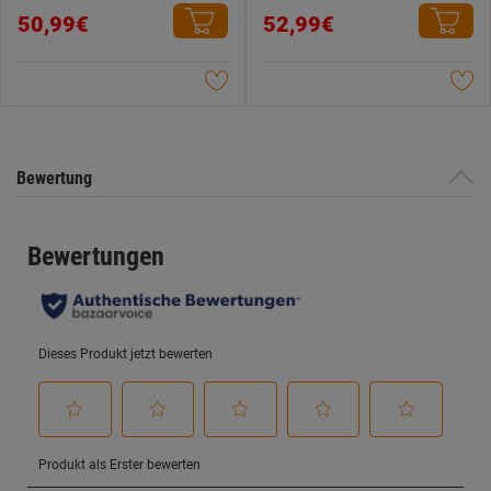
0.0
0.0
50,99€
52,99€
von
von
5
5
Sternen.
Sternen.
Bewertung