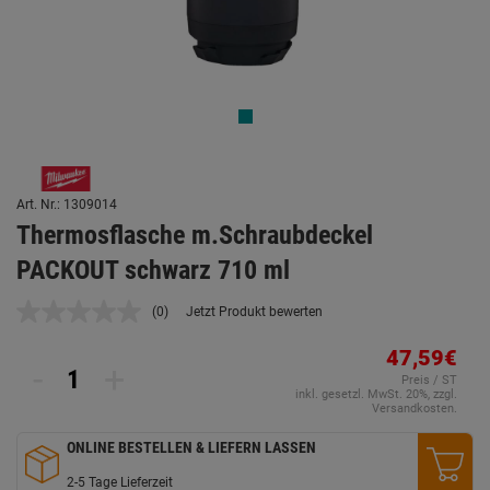
Art. Nr.: 1309014
Thermosflasche m.Schraubdeckel
PACKOUT schwarz 710 ml
(0)
Jetzt Produkt bewerten
Kein
Beurteilungswert.
Link
47,59€
-
+
auf
Preis / ST
derselben
inkl. gesetzl. MwSt. 20%, zzgl.
Seite.
Versandkosten.
ONLINE BESTELLEN & LIEFERN LASSEN
2-5 Tage Lieferzeit