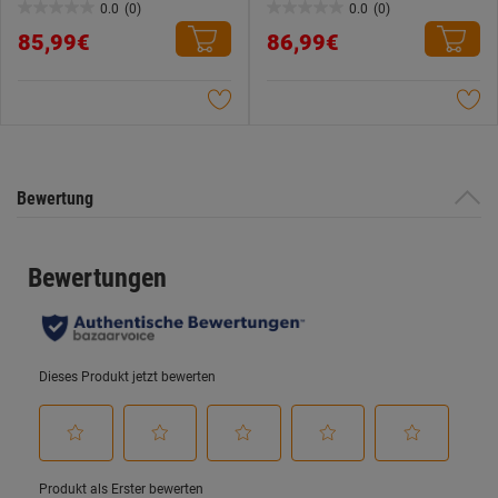
0.0
(0)
0.0
(0)
0.0
0.0
85,99€
86,99€
von
von
5
5
Sternen.
Sternen.
Bewertung