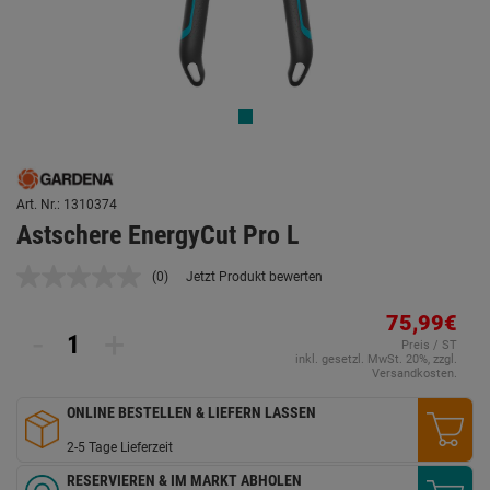
Art. Nr.: 1310374
Astschere EnergyCut Pro L
(0)
Jetzt Produkt bewerten
Kein
Beurteilungswert.
Link
75,99€
-
+
auf
Preis / ST
derselben
inkl. gesetzl. MwSt. 20%, zzgl.
Seite.
Versandkosten.
ONLINE BESTELLEN & LIEFERN LASSEN
2-5 Tage Lieferzeit
RESERVIEREN & IM MARKT ABHOLEN