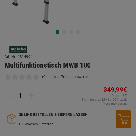
Art. Nr.: 1314904
Multifunktionstisch MWB 100
(0)
Jetzt Produkt bewerten
Kein
Beurteilungswert.
Link
349,99€
-
+
auf
Preis / ST
derselben
inkl. gesetzl. MwSt. 20%, zzgl.
Seite.
Versandkosten.
ONLINE BESTELLEN & LIEFERN LASSEN
1-2 Wochen Lieferzeit