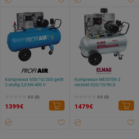
Kompressor 650/10/200 geölt
Kompressor MEISTER-Z
2-stufig 3,0 kW 400 V
verzinkt 620/10/90 D
0.0
(0)
0.0
(0)
0.0
0.0
1399€
1479€
von
von
5
5
Sternen.
Sternen.