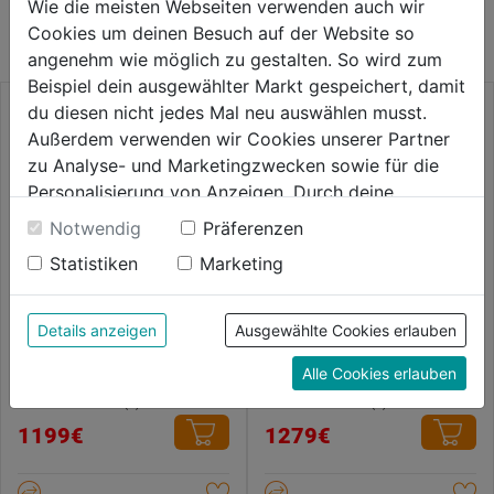
Wie die meisten Webseiten verwenden auch wir
KATEGORIE
Cookies um deinen Besuch auf der Website so
angenehm wie möglich zu gestalten. So wird zum
Beispiel dein ausgewählter Markt gespeichert, damit
du diesen nicht jedes Mal neu auswählen musst.
Außerdem verwenden wir Cookies unserer Partner
zu Analyse- und Marketingzwecken sowie für die
Personalisierung von Anzeigen. Durch deine
Einwilligung werden die Daten von Drittanbieter,
Notwendig
Präferenzen
unter anderem auch in den USA, verarbeitet.
Statistiken
Marketing
Durch Klick auf "Alle Cookies erlauben" stimmst du
der Verwendung aller Cookies zu. Unter "Details
anzeigen" findest du alle Infos zu den
Details anzeigen
Ausgewählte Cookies erlauben
Kompressor BOY 330/10/20 W
Kompressor MEISTER
unterschiedlichen Cookies, unter "Cookies
ölfrei 1.300 UpM
620/10/90 D
Alle Cookies erlauben
Konfigurieren" kannst du auswählen, welche Cookies
du zulassen möchtest und welche nicht.
0.0
(0)
0.0
(0)
0.0
0.0
Weitere Informationen findest du in unserer
1199€
1279€
von
von
Datenschutzerklärung
.
5
5
Sternen.
Sternen.