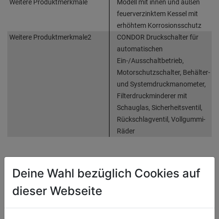
Weitere Produktmerkmale
Modell mit innen und außen
feuerverzinktem Kessel mit
erhöhtem Korrosionsschutz
Weitere Produktmerkmale2
CONDOR Druckschalter für
automatischen
Ein-/Ausschaltbetrieb,
Motorschutzschalter, Behälter-
und Systemdruckmanometer,
Filterdruckminderer mit
Schauglas, Sicherheitsventil,
Rückschlagventil, Vollgummi-
Räder
Produktinformationen
Deine Wahl bezüglich Cookies auf
dieser Webseite
WEITERE PRODUKTE AUS DIESER