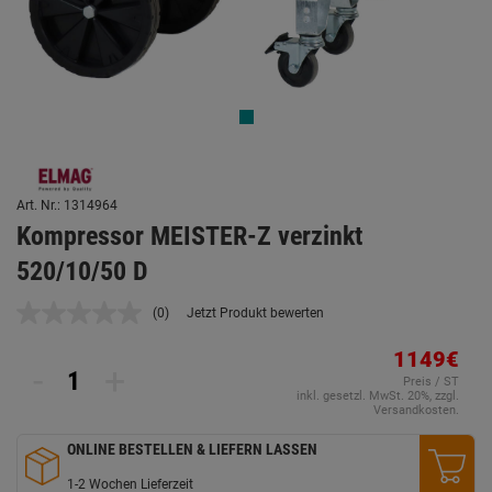
Art. Nr.: 1314964
Kompressor MEISTER-Z verzinkt
520/10/50 D
(0)
Jetzt Produkt bewerten
Kein
Beurteilungswert.
Link
1149€
-
+
auf
Preis / ST
derselben
inkl. gesetzl. MwSt. 20%, zzgl.
Seite.
Versandkosten.
ONLINE BESTELLEN & LIEFERN LASSEN
1-2 Wochen Lieferzeit