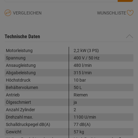
VERGLEICHEN
WUNSCHLISTE
Technische Daten
Motorleistung
2,2 kW (3 PS)
Spannung
400 V / 50 Hz
Ansaugleistung
480 l/min
Abgabeleistung
315 l/min
Höchstdruck
10 bar
Behältervolumen
50 L
Antrieb
Riemen
Ölgeschmiert
ja
Anzahl Zylinder
2
Drehzahl max.
1100 U/min
Schalldruckpegel dB(A)
77 dB(A)
Gewicht
57 kg