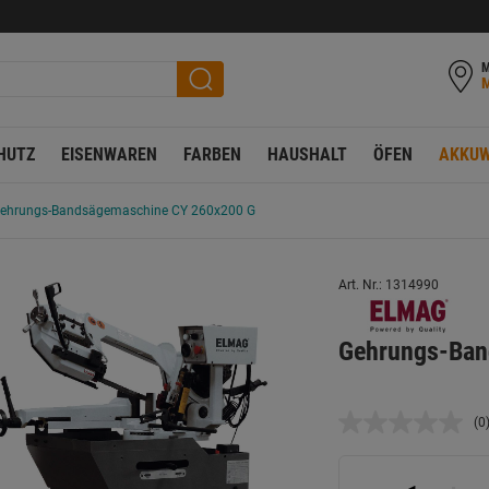
M
HUTZ
EISENWAREN
FARBEN
HAUSHALT
ÖFEN
AKKUW
ehrungs-Bandsägemaschine CY 260x200 G
Art. Nr.: 1314990
Gehrungs-Ban
(0
K
B
L
a