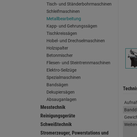
Tisch- und Ständerbohrmaschinen
Schleifmaschinen
Metallbearbeitung
Kapp- und Gehrungssägen
Tischkreissägen
Hobel- und Drechselmaschinen
Holzspalter
Betonmischer
Fliesen- und Steintrennmaschinen
Elektro-Seilzüge
Spezialmaschinen
Bandsägen
Techni
Dekupiersägen
Absauganlagen
Aufna
Messtechnik
Bandd
Reinigungsgeräte
Gewic
Schweißtechnik
Weiter
Stromerzeuger, Powerstations und