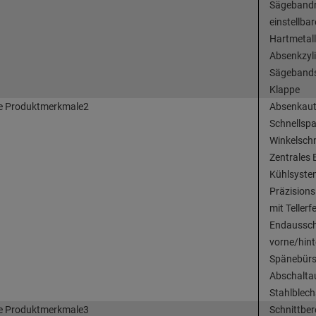
Sägebandr
einstellbar
Hartmetal
Absenkzyli
Sägebandsp
Klappe
e Produktmerkmale2
Absenkauto
Schnellspa
Winkelschn
Zentrales 
Kühlsyste
Präzision
mit Telle
Endausscha
vorne/hint
Spänebürs
Abschaltau
Stahlblec
e Produktmerkmale3
Schnittber