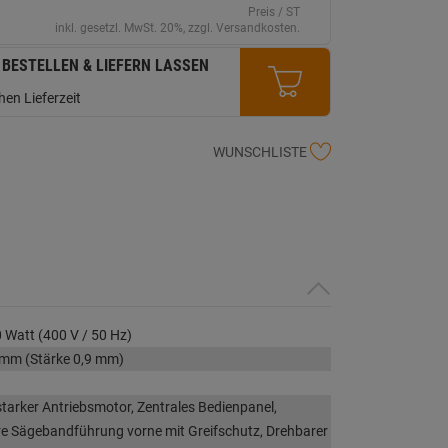
erselben
Preis / ST
ite.
inkl. gesetzl. MwSt. 20%, zzgl. Versandkosten.
 BESTELLEN & LIEFERN LASSEN
en Lieferzeit
WUNSCHLISTE
 Watt (400 V / 50 Hz)
 mm (Stärke 0,9 mm)
tarker Antriebsmotor, Zentrales Bedienpanel,
re Sägebandführung vorne mit Greifschutz, Drehbarer