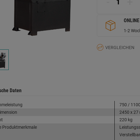
-
+
d
Se
ONLINE
1-2 Woch
VERGLEICHEN
sche Daten
hmeleistung
750 / 1100
imension
2450 x 27
ht
220 kg
e Produktmerkmale
Leistungss
Verstellba