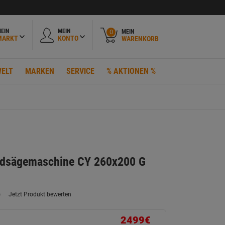
EIN
MEIN
MEIN
0
MARKT
KONTO
WARENKORB
ELT
MARKEN
SERVICE
% AKTIONEN %
dsägemaschine CY 260x200 G
)
Jetzt Produkt bewerten
ein
eurteilungswert.
ink
2499€
uf