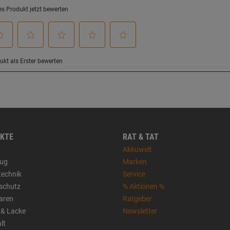
KTE
RAT & TAT
Akkuwelt
ug
Marken
technik
Service
sschutz
% Aktionen %
aren
Ratgeber
 & Lacke
Newsletter
lt