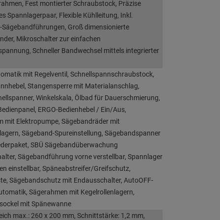
ahmen, Fest montierter Schraubstock, Präzise
es Spannlagerpaar, Flexible Kühlleitung, Inkl.
l-Sägebandführungen, Groß dimensionierte
nder, Mikroschalter zur einfachen
annung, Schneller Bandwechsel mittels integrierter
matik mit Regelventil, Schnellspannschraubstock,
nnhebel, Stangensperre mit Materialanschlag,
ellspanner, Winkelskala, Ölbad für Dauerschmierung,
Bedienpanel, ERGO-Bedienhebel / Ein/Aus,
m mit Elektropumpe, Sägebandräder mit
slagern, Sägeband-Spureinstellung, Sägebandspanner
rfederpaket, SBÜ Sägebandüberwachung
lter, Sägebandführung vorne verstellbar, Spannlager
en einstellbar, Späneabstreifer/Greifschutz,
te, Sägebandschutz mit Endausschalter, AutoOFF-
tomatik, Sägerahmen mit Kegelrollenlagern,
hsockel mit Spänewanne
eich max.: 260 x 200 mm, Schnittstärke: 1,2 mm,