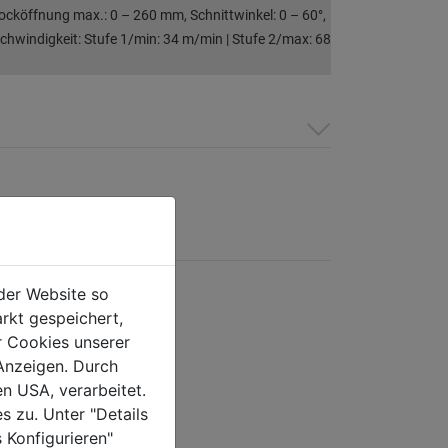
cköffnung max.: 0 – 260 mm, Schnittwinkel: 0 – 60°,
chwindigkeit: Stufe 1/min: 34 m/min | Stufe 2/max: 68
der Website so
rkt gespeichert,
r Cookies unserer
Anzeigen. Durch
en USA, verarbeitet.
s zu. Unter "Details
 Konfigurieren"