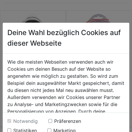
Deine Wahl bezüglich Cookies auf
dieser Webseite
Schneidfaden oval 2,7m 70m
Wie die meisten Webseiten verwenden auch wir
Nylon gedreht leise
Cookies um deinen Besuch auf der Website so
angenehm wie möglich zu gestalten. So wird zum
0.0
(0)
Schneidfaden 2,0mm x 45m
0.0
Beispiel dein ausgewählter Markt gespeichert, damit
33,59€
von
du diesen nicht jedes Mal neu auswählen musst.
5
0.0
(0)
Außerdem verwenden wir Cookies unserer Partner
0.0
Sternen.
35,59€
zu Analyse- und Marketingzwecken sowie für die
von
Personalisierung von Anzeigen. Durch deine
5
Einwilligung werden die Daten von Drittanbieter,
Sternen.
Notwendig
Präferenzen
unter anderem auch in den USA, verarbeitet.
Statistiken
Marketing