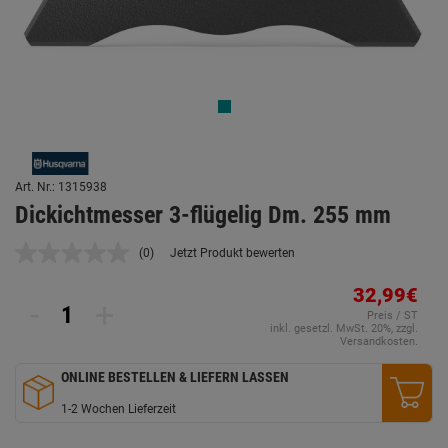
Art. Nr.: 1315938
Dickichtmesser 3-flügelig Dm. 255 mm
(0)
Jetzt Produkt bewerten
Kein
Beurteilungswert.
Link
32,99€
-
+
auf
Preis / ST
derselben
inkl. gesetzl. MwSt. 20%, zzgl.
Seite.
Versandkosten.
ONLINE BESTELLEN & LIEFERN LASSEN
1-2 Wochen Lieferzeit