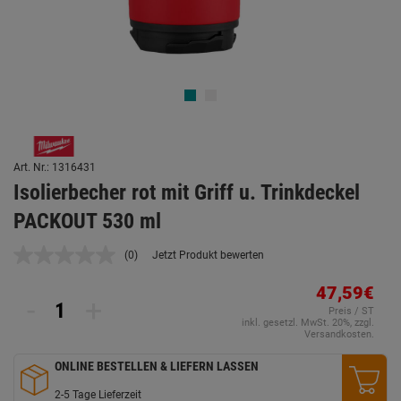
Art. Nr.: 1316431
Isolierbecher rot mit Griff u. Trinkdeckel
PACKOUT 530 ml
(0)
Jetzt Produkt bewerten
Kein
Beurteilungswert.
Link
47,59€
-
+
auf
Preis / ST
derselben
inkl. gesetzl. MwSt. 20%, zzgl.
Seite.
Versandkosten.
ONLINE BESTELLEN & LIEFERN LASSEN
2-5 Tage Lieferzeit