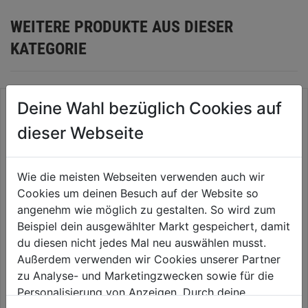
WEITERE PRODUKTE AUS DIESER
KATEGORIE
Deine Wahl bezüglich Cookies auf
dieser Webseite
Wie die meisten Webseiten verwenden auch wir
Cookies um deinen Besuch auf der Website so
angenehm wie möglich zu gestalten. So wird zum
Beispiel dein ausgewählter Markt gespeichert, damit
du diesen nicht jedes Mal neu auswählen musst.
Stielhalter PACKOUT
Werkzeugkoffer m. 2
Außerdem verwenden wir Cookies unserer Partner
Schubladen QS PRO,
450x310x244mm
zu Analyse- und Marketingzwecken sowie für die
0.0
(0)
0.0
(0)
Personalisierung von Anzeigen. Durch deine
0.0
0.0