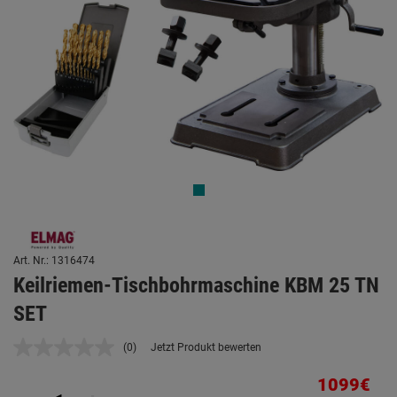
Art. Nr.: 1316474
Keilriemen-Tischbohrmaschine KBM 25 TN
SET
(0)
Jetzt Produkt bewerten
Kein
Beurteilungswert.
Link
1099€
auf