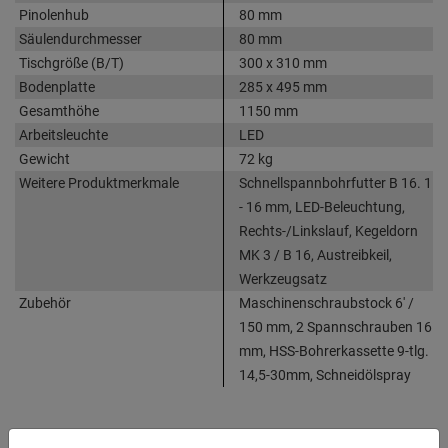
Pinolenhub
80 mm
Säulendurchmesser
80 mm
Tischgröße (B/T)
300 x 310 mm
Bodenplatte
285 x 495 mm
Gesamthöhe
1150 mm
Arbeitsleuchte
LED
Gewicht
72 kg
Weitere Produktmerkmale
Schnellspannbohrfutter B 16. 1
- 16 mm, LED-Beleuchtung,
Rechts-/Linkslauf, Kegeldorn
MK 3 / B 16, Austreibkeil,
Werkzeugsatz
Zubehör
Maschinenschraubstock 6' /
150 mm, 2 Spannschrauben 16
mm, HSS-Bohrerkassette 9-tlg.
14,5-30mm, Schneidölspray
Produktinformationen