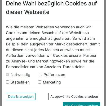
Deine Wahl bezüglich Cookies auf
dieser Webseite
WEITERE PRODUKTE AUS DIESER
Wie die meisten Webseiten verwenden auch wir
KATEGORIE
Cookies um deinen Besuch auf der Website so
angenehm wie möglich zu gestalten. So wird zum
Beispiel dein ausgewählter Markt gespeichert, damit
du diesen nicht jedes Mal neu auswählen musst.
Außerdem verwenden wir Cookies unserer Partner
zu Analyse- und Marketingzwecken sowie für die
Personalisierung von Anzeigen. Durch deine
Einwilligung werden die Daten von Drittanbieter,
Notwendig
Präferenzen
unter anderem auch in den USA, verarbeitet.
Statistiken
Marketing
Durch Klick auf "Alle Cookies erlauben" stimmst du
der Verwendung aller Cookies zu. Unter "Details
anzeigen" findest du alle Infos zu den
Details anzeigen
Ausgewählte Cookies erlauben
Keilriemen-
unterschiedlichen Cookies, unter "Cookies
Säulenbohrmaschine KBM 25
Alle Cookies erlauben