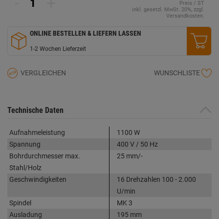
-
+
Preis / ST
derselben
inkl. gesetzl. MwSt. 20%, zzgl.
Seite.
Versandkosten.
ONLINE BESTELLEN & LIEFERN LASSEN
1-2 Wochen Lieferzeit
VERGLEICHEN
WUNSCHLISTE
Technische Daten
Aufnahmeleistung
1100 W
Spannung
400 V / 50 Hz
Bohrdurchmesser max.
25 mm/-
Stahl/Holz
Geschwindigkeiten
16 Drehzahlen 100 - 2.000
U/min
Spindel
MK 3
Ausladung
195 mm