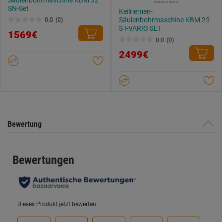
Säulenbohrmaschine KBM 32
SN-Set
Keilriemen-
Säulenbohrmaschine KBM 25
0.0
(0)
0.0
S I-VARIO SET
1569€
von
0.0
(0)
0.0
5
2499€
von
Sternen.
5
Sternen.
Bewertung