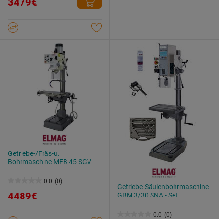
3479€
Weitere Informationen findest du in unserer
von
Datenschutzerklärung
.
5
Sternen.
Getriebe-/Fräs-u.
Bohrmaschine MFB 45 SGV
0.0
(0)
0.0
Getriebe-Säulenbohrmaschine
4489€
GBM 3/30 SNA - Set
von
5
0.0
(0)