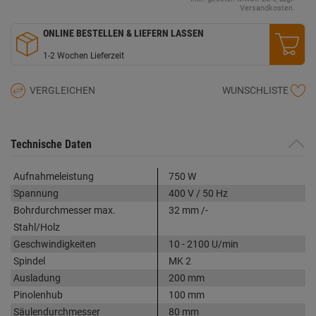
Seite.
Versandkosten.
ONLINE BESTELLEN & LIEFERN LASSEN
1-2 Wochen Lieferzeit
VERGLEICHEN
WUNSCHLISTE
Technische Daten
Aufnahmeleistung
750 W
Spannung
400 V / 50 Hz
Bohrdurchmesser max.
32 mm /-
Stahl/Holz
Geschwindigkeiten
10 - 2100 U/min
Spindel
MK 2
Ausladung
200 mm
Pinolenhub
100 mm
Säulendurchmesser
80 mm