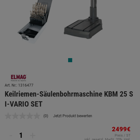
Art. Nr.: 1316477
Keilriemen-Säulenbohrmaschine KBM 25 S
I-VARIO SET
(0)
Jetzt Produkt bewerten
Kein
Beurteilungswert.
Link
2499€
-
+
auf
Preis / ST
derselben
inkl. gesetzl. MwSt. 20%, zzgl.