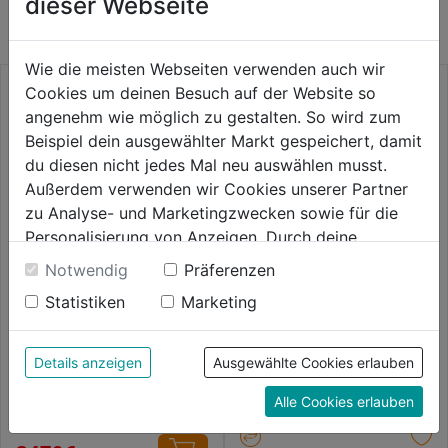
dieser Webseite
KATEGORIE
Wie die meisten Webseiten verwenden auch wir
Cookies um deinen Besuch auf der Website so
angenehm wie möglich zu gestalten. So wird zum
Beispiel dein ausgewählter Markt gespeichert, damit
du diesen nicht jedes Mal neu auswählen musst.
Außerdem verwenden wir Cookies unserer Partner
zu Analyse- und Marketingzwecken sowie für die
Personalisierung von Anzeigen. Durch deine
Einwilligung werden die Daten von Drittanbieter,
Notwendig
Präferenzen
unter anderem auch in den USA, verarbeitet.
Getriebe-Säulenbohrmaschine
Statistiken
Marketing
Durch Klick auf "Alle Cookies erlauben" stimmst du
GBM 3/25 SNE-Set
der Verwendung aller Cookies zu. Unter "Details
anzeigen" findest du alle Infos zu den
0.0
(0)
Details anzeigen
Ausgewählte Cookies erlauben
0.0
Keilriemen-
unterschiedlichen Cookies, unter "Cookies
4089€
Säulenbohrmaschine KBM 32
von
S I-VARIO SET
Alle Cookies erlauben
Konfigurieren" kannst du auswählen, welche Cookies
5
0.0
(0)
du zulassen möchtest und welche nicht.
0.0
Sternen.