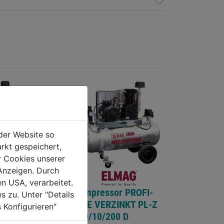
der Website so
rkt gespeichert,
r Cookies unserer
Anzeigen. Durch
en USA, verarbeitet.
Kompressor PROFI-
s zu. Unter "Details
LINE VERZINKT PL-Z
 Konfigurieren"
840/10/200 D