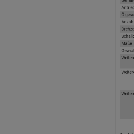
Behält
Antrie
Ölgesc
Anzahl
Drehza
Schall
Maße
Gewic
Weiter
Weiter
Weiter