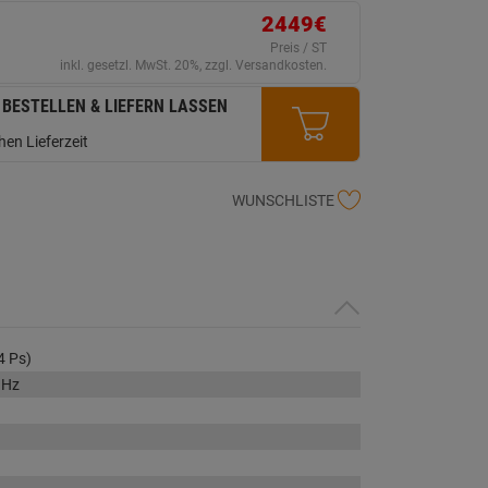
ink
2449€
uf
erselben
Preis / ST
ite.
inkl. gesetzl. MwSt. 20%, zzgl. Versandkosten.
 BESTELLEN & LIEFERN LASSEN
en Lieferzeit
WUNSCHLISTE
4 Ps)
 Hz