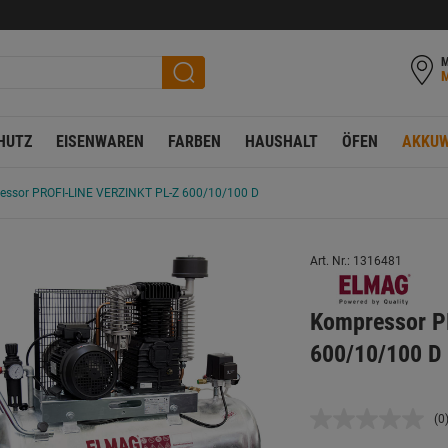
M
HUTZ
EISENWAREN
FARBEN
HAUSHALT
ÖFEN
AKKUW
ssor PROFI-LINE VERZINKT PL-Z 600/10/100 D
Art. Nr.: 1316481
Kompressor P
600/10/100 D
(0
K
B