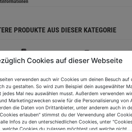
tinformationen
TERE PRODUKTE AUS DIESER KATEGORIE
züglich Cookies auf dieser Webseite
seiten verwenden auch wir Cookies um deinen Besuch auf 
 zu gestalten. So wird zum Beispiel dein ausgewählter Ma
ht jedes Mal neu auswählen musst. Außerdem verwenden wi
 und Marketingzwecken sowie für die Personalisierung von 
erden die Daten von Drittanbieter, unter anderem auch in d
essor Profi-
Kompressor Profi-
e Cookies erlauben" stimmst du der Verwendung aller Cookie
PL 600/10/200 D
Line PL 840/10/200 D
 alle Infos zu den unterschiedlichen Cookies, unter "Cookies
, welche Cookies du zulassen möchtest und welche nicht.