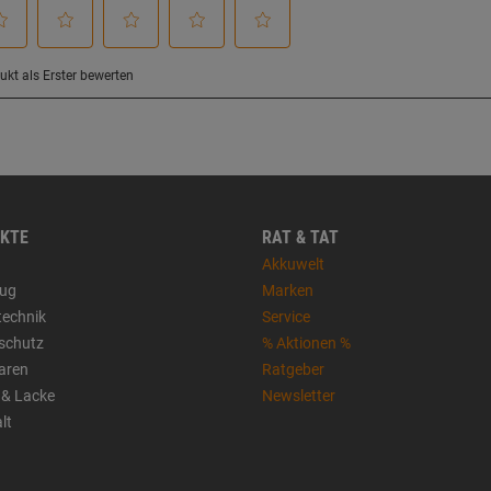
KTE
RAT & TAT
Akkuwelt
ug
Marken
technik
Service
sschutz
% Aktionen %
aren
Ratgeber
 & Lacke
Newsletter
lt