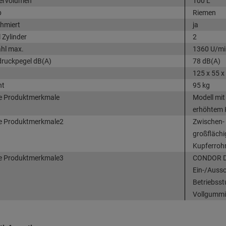
ervolumen
100 L
b
Riemen
hmiert
ja
 Zylinder
2
hl max.
1360 U/mi
druckpegel dB(A)
78 dB(A)
125 x 55 x
ht
95 kg
e Produktmerkmale
Modell mit
erhöhtem K
e Produktmerkmale2
Zwischen-
großflächi
Kupferroh
e Produktmerkmale3
CONDOR Dr
Ein-/Aussch
Betriebsst
Vollgummir