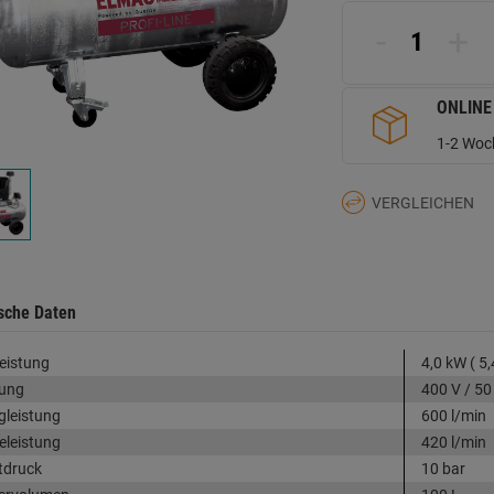
L
a
-
+
d
Se
ONLINE
1-2 Woch
VERGLEICHEN
sche Daten
eistung
4,0 kW ( 5,
ung
400 V / 50
leistung
600 l/min
leistung
420 l/min
tdruck
10 bar