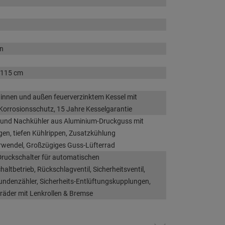
n
 115 cm
 innen und außen feuerverzinktem Kessel mit
orrosionsschutz, 15 Jahre Kesselgarantie
 und Nachkühler aus Aluminium-Druckguss mit
gen, tiefen Kühlrippen, Zusatzkühlung
rwendel, Großzügiges Guss-Lüfterrad
uckschalter für automatischen
altbetrieb, Rückschlagventil, Sicherheitsventil,
undenzähler, Sicherheits-Entlüftungskupplungen,
äder mit Lenkrollen & Bremse