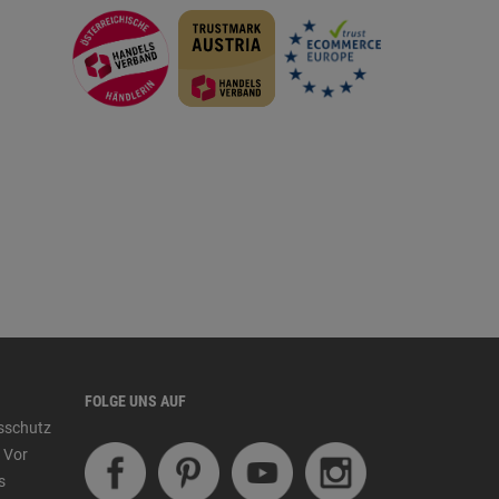
FOLGE UNS AUF
tsschutz
 Vor
s