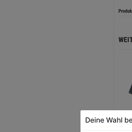
Produk
WEI
Deine Wahl be
Schau
PA10