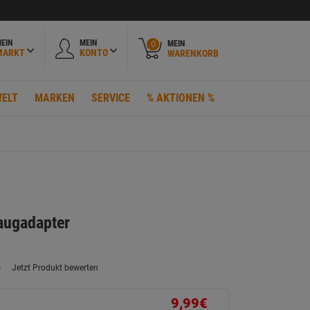
EIN
MEIN
MEIN
0
MARKT
KONTO
WARENKORB
ELT
MARKEN
SERVICE
% AKTIONEN %
augadapter
)
Jetzt Produkt bewerten
ein
eurteilungswert.
ink
9,99€
uf