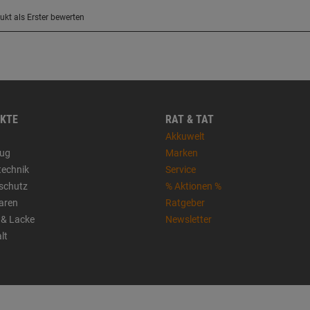
KTE
RAT & TAT
Akkuwelt
ug
Marken
technik
Service
sschutz
% Aktionen %
aren
Ratgeber
 & Lacke
Newsletter
lt