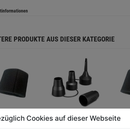
tinformationen
TERE PRODUKTE AUS DIESER KATEGORIE
züglich Cookies auf dieser Webseite
mstofffilter f.
Blasadapter-Set
Schaumst
0S
Profi-Ai