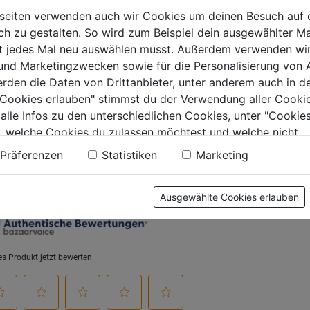
seiten verwenden auch wir Cookies um deinen Besuch auf 
 zu gestalten. So wird zum Beispiel dein ausgewählter Ma
0.0
(0)
4.9
(19)
4.9
0.0
ht jedes Mal neu auswählen musst. Außerdem verwenden wi
von
von
9€
10,99€
12,99€
 und Marketingzwecken sowie für die Personalisierung von 
5
5
erden die Daten von Drittanbieter, unter anderem auch in d
.
Sternen.
Sternen.
e Cookies erlauben" stimmst du der Verwendung aller Cookie
19
 alle Infos zu den unterschiedlichen Cookies, unter "Cookies
Bewertungen
, welche Cookies du zulassen möchtest und welche nicht.
tung
n findest du in unserer
Datenschutzerklärung
.
Präferenzen
Statistiken
Marketing
Ausgewählte Cookies erlauben