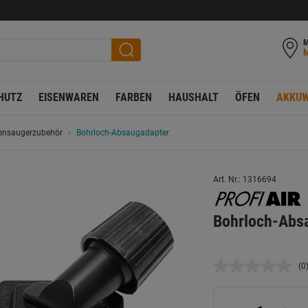
M
HUTZ
EISENWAREN
FARBEN
HAUSHALT
ÖFEN
AKKUW
ensaugerzubehör
Bohrloch-Absaugadapter
Art. Nr.: 1316694
Bohrloch-Abs
(0
K
B
L
a