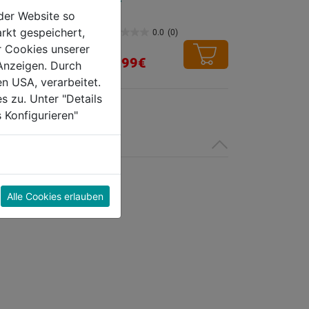
der Website so
rkt gespeichert,
0.0
(0)
0.0
(0)
0.0
r Cookies unserer
von
13,99€
Anzeigen. Durch
5
en USA, verarbeitet.
Sternen.
s zu. Unter "Details
 Konfigurieren"
Alle Cookies erlauben