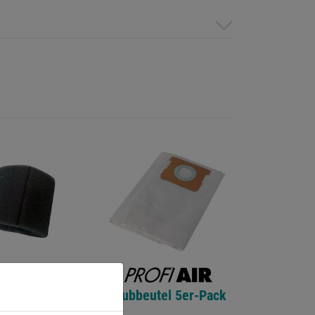
offfilter f.
Staubbeutel 5er-Pack
r Modelle
20L