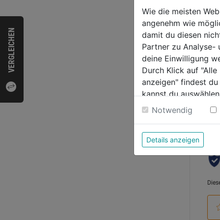
Wie die meisten Web
angenehm wie möglich
0.0
VERGLEICHEN
damit du diesen nic
von
10,9
Partner zu Analyse-
5
deine Einwilligung w
Sternen
Durch Klick auf "All
anzeigen" findest du
kannst du auswählen
Bewer
Weitere Informatione
Notwendig
Details anzeigen