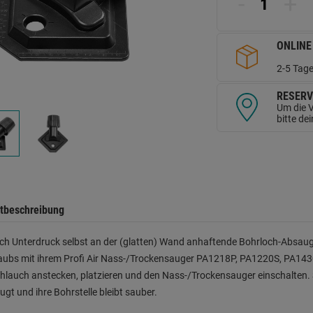
-
+
d
Se
ONLINE
2-5 Tage
RESERV
Um die V
bitte de
tbeschreibung
ch Unterdruck selbst an der (glatten) Wand anhaftende Bohrloch-Absaug
aubs mit ihrem Profi Air Nass-/Trockensauger PA1218P, PA1220S, PA143
lauch anstecken, platzieren und den Nass-/Trockensauger einschalten.
gt und ihre Bohrstelle bleibt sauber.