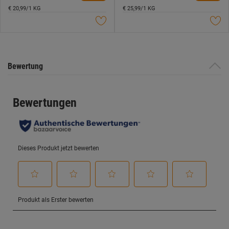
5
5
€ 20,99/1 KG
€ 25,99/1 KG
Sternen.
Sternen.
Bewertung