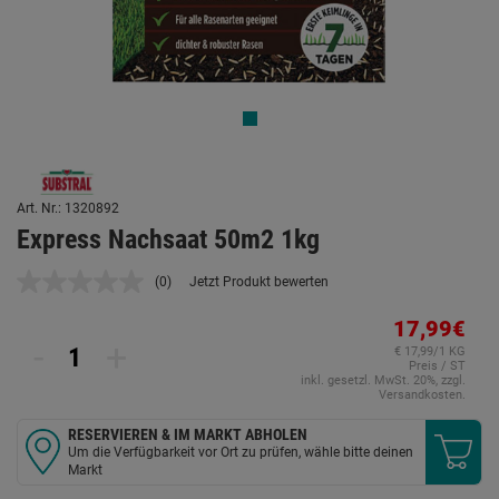
Art. Nr.: 1320892
Express Nachsaat 50m2 1kg
(0)
Jetzt Produkt bewerten
Kein
Beurteilungswert.
Link
17,99€
auf
-
+
€ 17,99/1 KG
derselben
Preis / ST
Seite.
inkl. gesetzl. MwSt. 20%, zzgl.
Versandkosten.
RESERVIEREN & IM MARKT ABHOLEN
Um die Verfügbarkeit vor Ort zu prüfen, wähle bitte deinen
Markt