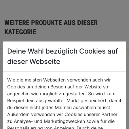
WEITERE PRODUKTE AUS DIESER
KATEGORIE
Deine Wahl bezüglich Cookies auf
dieser Webseite
Wie die meisten Webseiten verwenden auch wir
Cookies um deinen Besuch auf der Website so
angenehm wie möglich zu gestalten. So wird zum
Beispiel dein ausgewählter Markt gespeichert, damit
du diesen nicht jedes Mal neu auswählen musst.
Außerdem verwenden wir Cookies unserer Partner
Nachsaatperlen Premium
SAAT® Rasen Reparatur
zu Analyse- und Marketingzwecken sowie für die
1,4kg für 50m2
Komplett Mix+ 1,2kg f. 6m2
Personalisierung von Anzeigen. Durch deine