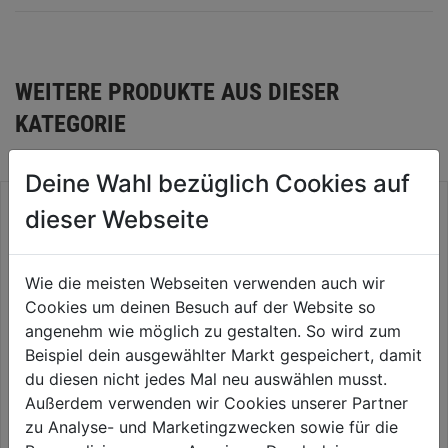
WEITERE PRODUKTE AUS DIESER
KATEGORIE
Deine Wahl bezüglich Cookies auf
dieser Webseite
Wie die meisten Webseiten verwenden auch wir
Cookies um deinen Besuch auf der Website so
angenehm wie möglich zu gestalten. So wird zum
Beispiel dein ausgewählter Markt gespeichert, damit
du diesen nicht jedes Mal neu auswählen musst.
Außerdem verwenden wir Cookies unserer Partner
Wollrasen 12m˛ Spiel- und
Rasensamen Spiel und Sport
zu Analyse- und Marketingzwecken sowie für die
Sportrasen 10x1,2 m
5kg f. 250m2