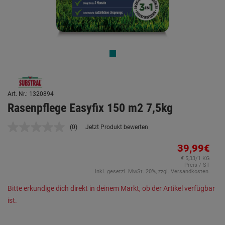
Art. Nr.: 1320894
Rasenpflege Easyfix 150 m2 7,5kg
(0)
Jetzt Produkt bewerten
Kein
Beurteilungswert.
Link
39,99€
auf
€ 5,33/1 KG
derselben
Preis / ST
Seite.
inkl. gesetzl. MwSt. 20%, zzgl. Versandkosten.
Bitte erkundige dich direkt in deinem Markt, ob der Artikel verfügbar
ist.