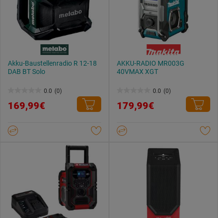
Akku-Baustellenradio R 12-18
AKKU-RADIO MR003G
DAB BT Solo
40VMAX XGT
0.0
(0)
0.0
(0)
0.0
0.0
169,99€
179,99€
von
von
5
5
Sternen.
Sternen.