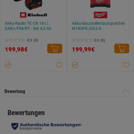
Akku-Radio TE-CR 18 Li
Akku-Baustellenlautsprecher
DAB+/FM/BT - Set 4,0 Ah
M18SPEJSG2-0
0.0
(0)
0.0
(0)
0.0
0.0
199,98€
199,99€
von
von
5
5
Sternen.
Sternen.
Bewertung