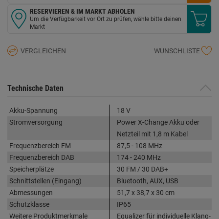
RESERVIEREN & IM MARKT ABHOLEN
Um die Verfügbarkeit vor Ort zu prüfen, wähle bitte deinen
Markt
VERGLEICHEN
WUNSCHLISTE
Technische Daten
Akku-Spannung
18 V
Stromversorgung
Power X-Change Akku oder
Netzteil mit 1,8 m Kabel
Frequenzbereich FM
87,5 - 108 MHz
Frequenzbereich DAB
174 - 240 MHz
Speicherplätze
30 FM / 30 DAB+
Schnittstellen (Eingang)
Bluetooth, AUX, USB
Abmessungen
51,7 x 38,7 x 30 cm
Schutzklasse
IP65
Weitere Produktmerkmale
Equalizer für individuelle Klang-