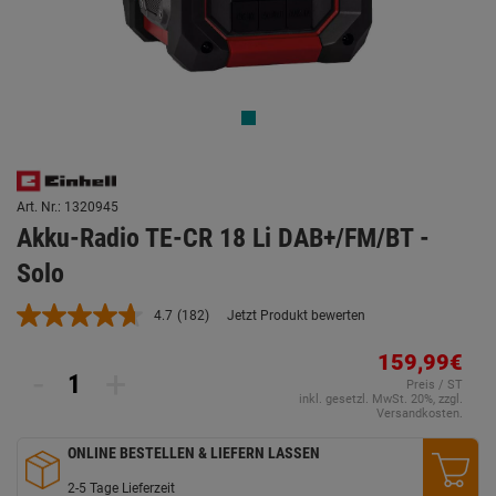
Art. Nr.: 1320945
Akku-Radio TE-CR 18 Li DAB+/FM/BT -
Solo
4.7
(182)
Jetzt Produkt bewerten
182
Bewertungen
lesen.
159,99€
-
+
Link
Preis / ST
auf
inkl. gesetzl. MwSt. 20%, zzgl.
derselben
Versandkosten.
Seite.
ONLINE BESTELLEN & LIEFERN LASSEN
2-5 Tage Lieferzeit