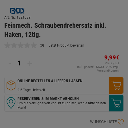
Art. Nr.: 1321039
Feinmech. Schraubendrehersatz inkl.
Haken, 12tlg.
(0)
Jetzt Produkt bewerten
Kein
Beurteilungswert.
Link
9,99€
-
+
auf
Preis / ST
derselben
inkl. gesetzl. MwSt. 20%, zzgl.
Seite.
Versandkosten.
ONLINE BESTELLEN & LIEFERN LASSEN
2-5 Tage Lieferzeit
RESERVIEREN & IM MARKT ABHOLEN
Um die Verfügbarkeit vor Ort zu prüfen, wähle bitte deinen
Markt
WUNSCHLISTE