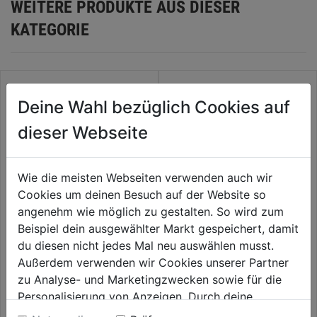
WEITERE PRODUKTE AUS DIESER
KATEGORIE
Deine Wahl bezüglich Cookies auf
dieser Webseite
Wie die meisten Webseiten verwenden auch wir
Cookies um deinen Besuch auf der Website so
angenehm wie möglich zu gestalten. So wird zum
Beispiel dein ausgewählter Markt gespeichert, damit
Schlitz-Schraubendreher 2K.-
T-Griff Kugelk.-Stiftschlüssel
du diesen nicht jedes Mal neu auswählen musst.
Griff
Außerdem verwenden wir Cookies unserer Partner
0.0
(0)
0.0
(0)
zu Analyse- und Marketingzwecken sowie für die
0.0
0.0
10,59€
10,59€
Personalisierung von Anzeigen. Durch deine
von
von
Einwilligung werden die Daten von Drittanbieter,