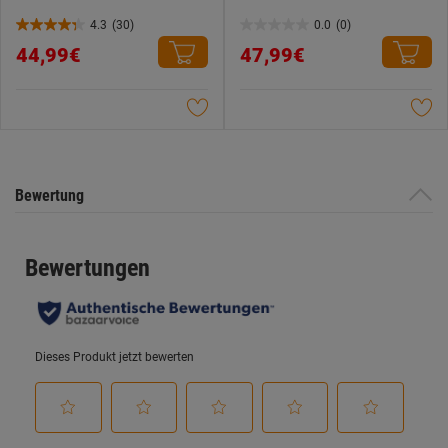
4.3
(30)
0.0
(0)
4.3
0.0
44,99€
47,99€
von
von
5
5
Sternen.
Sternen.
30
Bewertungen
Bewertung