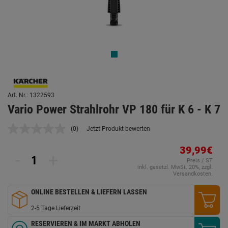
Art. Nr.: 1322593
Vario Power Strahlrohr VP 180 für K 6 - K 7
(0)
Jetzt Produkt bewerten
Kein
Beurteilungswert.
Link
39,99€
-
+
auf
Preis / ST
derselben
inkl. gesetzl. MwSt. 20%, zzgl.
Seite.
Versandkosten.
ONLINE BESTELLEN & LIEFERN LASSEN
2-5 Tage Lieferzeit
RESERVIEREN & IM MARKT ABHOLEN