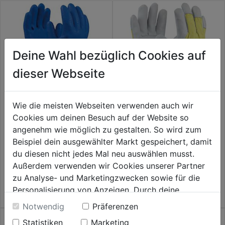
Deine Wahl bezüglich Cookies auf
dieser Webseite
Wie die meisten Webseiten verwenden auch wir
Cookies um deinen Besuch auf der Website so
Arbeitshandsch.Blue Tech
Arbeitshandschuh WORKER
PRO SB
angenehm wie möglich zu gestalten. So wird zum
Beispiel dein ausgewählter Markt gespeichert, damit
0.0
(0)
0.0
(0)
0.0
0.0
du diesen nicht jedes Mal neu auswählen musst.
7,29€
7,79€
von
von
Außerdem verwenden wir Cookies unserer Partner
5
5
zu Analyse- und Marketingzwecken sowie für die
Sternen.
Sternen.
Personalisierung von Anzeigen. Durch deine
Einwilligung werden die Daten von Drittanbieter,
Notwendig
Präferenzen
unter anderem auch in den USA, verarbeitet.
Statistiken
Marketing