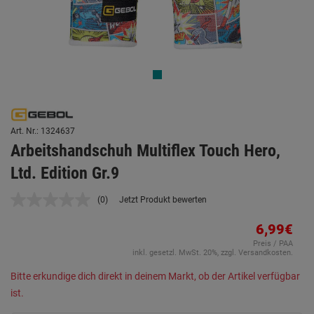
Art. Nr.: 1324637
Arbeitshandschuh Multiflex Touch Hero,
Ltd. Edition Gr.9
(0)
Jetzt Produkt bewerten
Kein
Beurteilungswert.
Link
6,99€
auf
Preis / PAA
derselben
inkl. gesetzl. MwSt. 20%, zzgl. Versandkosten.
Seite.
Bitte erkundige dich direkt in deinem Markt, ob der Artikel verfügbar
ist.