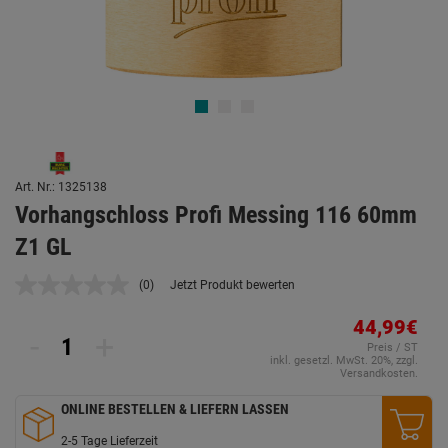
Art. Nr.: 1325138
Vorhangschloss Profi Messing 116 60mm
Z1 GL
(0)
Jetzt Produkt bewerten
Kein
Beurteilungswert.
Link
44,99€
-
+
auf
Preis / ST
derselben
inkl. gesetzl. MwSt. 20%, zzgl.
Seite.
Versandkosten.
ONLINE BESTELLEN & LIEFERN LASSEN
2-5 Tage Lieferzeit