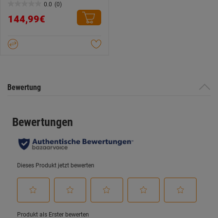
0.0
(0)
0.0
144,99€
von
5
Sternen.
Bewertung