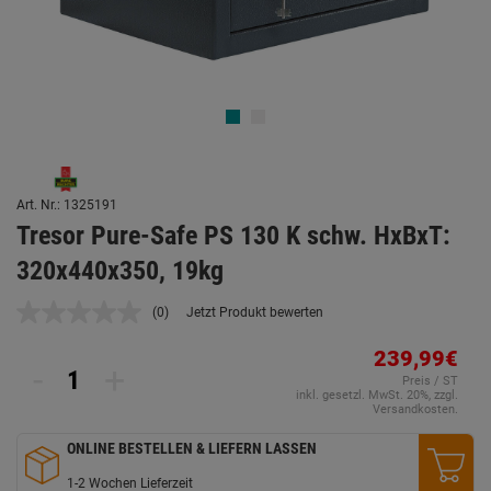
Art. Nr.: 1325191
Tresor Pure-Safe PS 130 K schw. HxBxT:
320x440x350, 19kg
(0)
Jetzt Produkt bewerten
Kein
Beurteilungswert.
Link
239,99€
-
+
auf
Preis / ST
derselben
inkl. gesetzl. MwSt. 20%, zzgl.
Seite.
Versandkosten.
ONLINE BESTELLEN & LIEFERN LASSEN
1-2 Wochen Lieferzeit