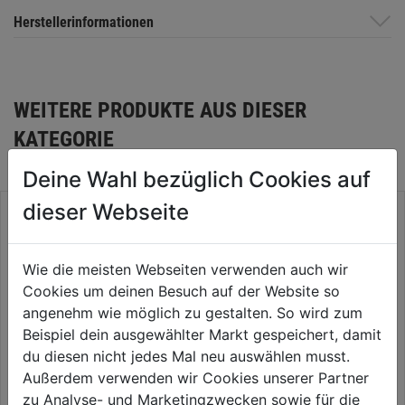
Herstellerinformationen
WEITERE PRODUKTE AUS DIESER
KATEGORIE
Deine Wahl bezüglich Cookies auf
dieser Webseite
Wie die meisten Webseiten verwenden auch wir
Cookies um deinen Besuch auf der Website so
angenehm wie möglich zu gestalten. So wird zum
Beispiel dein ausgewählter Markt gespeichert, damit
du diesen nicht jedes Mal neu auswählen musst.
Außerdem verwenden wir Cookies unserer Partner
zu Analyse- und Marketingzwecken sowie für die
Tresor Pure-Safe PS 120 E
Tresor Pure-Safe PS 130 E LAP