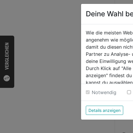
Deine Wahl be
Pelle
Cube 
Wie die meisten Web
Modu
angenehm wie möglich
VERGLEICHEN
0.0
damit du diesen nic
von
Partner zu Analyse-
259
5
deine Einwilligung w
Sternen
Durch Klick auf "All
anzeigen" findest du
kannst du auswählen
Weitere Informatione
Notwendig
Details anzeigen
Bewer