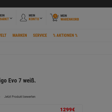
EIN
MEIN
MEIN
0
MARKT
KONTO
WARENKORB
ELT
MARKEN
SERVICE
% AKTIONEN %
igo Evo 7 weiß.
)
Jetzt Produkt bewerten
ein
eurteilungswert.
ink
1299€
uf