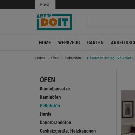
Privat
HOME
WERKZEUG
GARTEN
ARBEITSSC
Home
Öfen
Pelletöfen
Pelletofen Indigo Evo 7 weiß.
ÖFEN
Kaminbausätze
Kaminöfen
Pelletöfen
Herde
Dauerbrandöfen
Gasheizgeräte, Heizkanonen