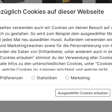
züglich Cookies auf dieser Webseite
tofen HSP 2
inkl. WLAN
seiten verwenden auch wir Cookies um deinen Besuch auf 
l
 zu gestalten. So wird zum Beispiel dein ausgewählter Ma
Pelletofen HSP
Pelleto
0.0
(0)
ht jedes Mal neu auswählen musst. Außerdem verwenden wi
2.stone perl- schwarz
2.stone
 und Marketingzwecken sowie für die Personalisierung von 
9€
Speckstein inkl.
Woodsto
erden die Daten von Drittanbieter, unter anderem auch in d
WLAN
WLAN
0.0
(0)
.
e Cookies erlauben" stimmst du der Verwendung aller Cookie
0.0
0.0
 alle Infos zu den unterschiedlichen Cookies, unter "Cookies
von
von
2999€
2999€
, welche Cookies du zulassen möchtest und welche nicht.
5
5
n findest du in unserer
Datenschutzerklärung
.
Sternen.
Sternen.
Präferenzen
Statistiken
Marketing
Ausgewählte Cookies erlauben
tung