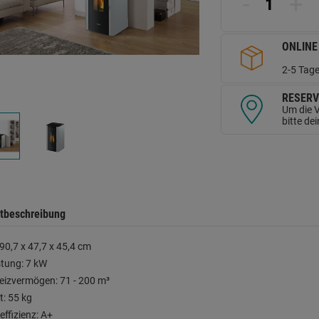
-
+
d
Se
ONLINE
2-5 Tage
RESERV
Um die V
bitte de
tbeschreibung
90,7 x 47,7 x 45,4 cm
stung: 7 kW
izvermögen: 71 - 200 m³
: 55 kg
effizienz: A+