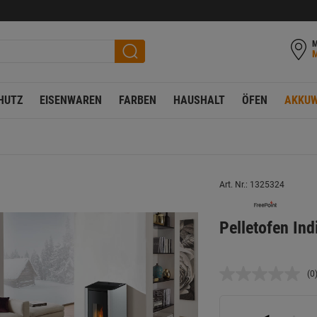
M
HUTZ
EISENWAREN
FARBEN
HAUSHALT
ÖFEN
AKKUW
Art. Nr.: 1325324
Pelletofen Ind
(0
K
B
L
a