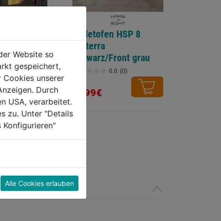
Pelletofen HSP 8
Volterra
der Website so
schwarz/Front grau
rkt gespeichert,
fen HSP
0.0
(0)
0.0
r Cookies unserer
 perl- schwarz
von
Anzeigen. Durch
3999€
ne inkl.
5
en USA, verarbeitet.
0.0
(0)
Sternen.
s zu. Unter "Details
 Konfigurieren"
Alle Cookies erlauben