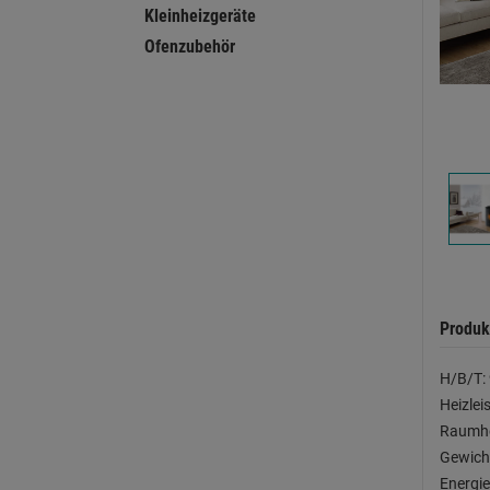
Kleinheizgeräte
Ofenzubehör
Produk
H/B/T: 
Heizlei
Raumhe
Gewicht
Energie