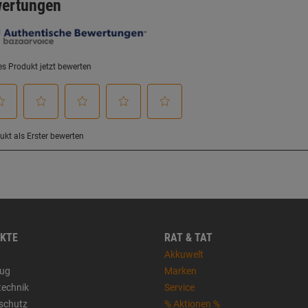
KTE
RAT & TAT
Akkuwelt
ug
Marken
technik
Service
sschutz
% Aktionen %