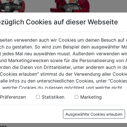
züglich Cookies auf dieser Webseite
seiten verwenden auch wir Cookies um deinen Besuch auf 
 zu gestalten. So wird zum Beispiel dein ausgewählter Ma
ht jedes Mal neu auswählen musst. Außerdem verwenden wi
Premium-
ium-
 und Marketingzwecken sowie für die Personalisierung von 
Doppelschleifmaschin
lschleifmaschin
erden die Daten von Drittanbieter, unter anderem auch in d
e DSM 400 D
M 300 D
e Cookies erlauben" stimmst du der Verwendung aller Cookie
0.0
(0)
 alle Infos zu den unterschiedlichen Cookies, unter "Cookies
0.0
(0)
0.0
, welche Cookies du zulassen möchtest und welche nicht.
von
6829€
9€
n findest du in unserer
Datenschutzerklärung
.
5
Präferenzen
Statistiken
Marketing
Sternen.
.
Ausgewählte Cookies erlauben
tung