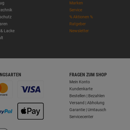
ug
Marken
technik
Service
sschutz
% Aktionen %
aren
Ratgeber
 & Lacke
Newsletter
lt
NGSARTEN
FRAGEN ZUM SHOP
Mein Konto
Kundenkarte
Bestellen | Bezahlen
Versand | Abholung
Garantie | Umtausch
Servicecenter