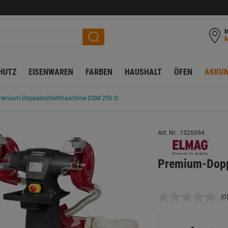
M
HUTZ
EISENWAREN
FARBEN
HAUSHALT
ÖFEN
AKKUW
remium-Doppelschleifmaschine DSM 250 D
Art. Nr.: 1326094
Premium-Dopp
(0
K
B
L
a