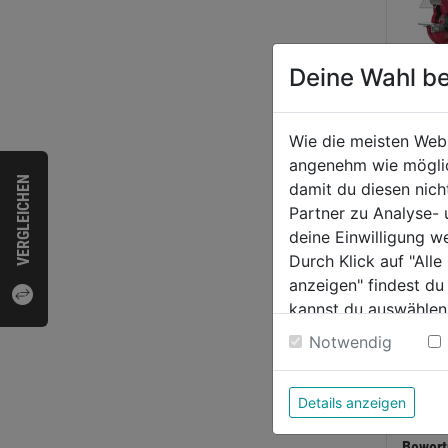
Deine Wahl be
Wie die meisten Web
angenehm wie möglich
VERGLEICHEN
damit du diesen nic
Prem
Partner zu Analyse-
Doppe
deine Einwilligung w
e DS
Durch Klick auf "All
anzeigen" findest du
0.0
kannst du auswählen
von
266
Weitere Informatione
Notwendig
5
Sternen
Details anzeigen
Bewer