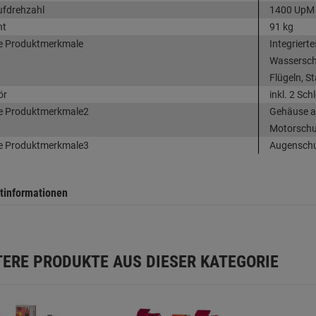
ufdrehzahl
1400 UpM
ht
91 kg
e Produktmerkmale
Integrier
Wasserscha
Flügeln, 
ör
inkl. 2 S
e Produktmerkmale2
Gehäuse a
Motorschu
e Produktmerkmale3
Augenschu
tinformationen
TERE PRODUKTE AUS DIESER KATEGORIE