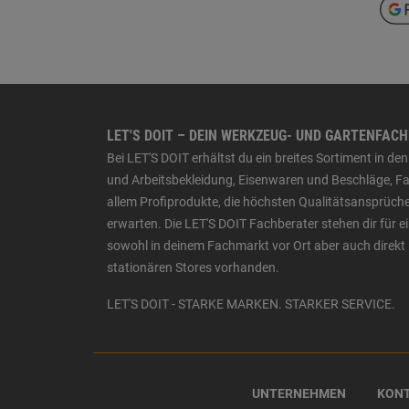
LET'S DOIT – DEIN WERKZEUG- UND GARTENFAC
Bei LET'S DOIT erhältst du ein breites Sortiment in 
und Arbeitsbekleidung, Eisenwaren und Beschläge, Far
allem Profiprodukte, die höchsten Qualitätsansprüche
erwarten. Die LET'S DOIT Fachberater stehen dir für
sowohl in deinem Fachmarkt vor Ort aber auch direkt 
stationären Stores vorhanden.
LET'S DOIT - STARKE MARKEN. STARKER SERVICE.
UNTERNEHMEN
KON