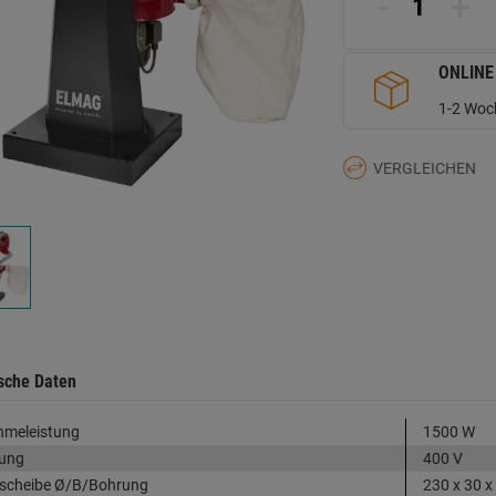
-
+
d
Se
ONLINE
1-2 Woch
VERGLEICHEN
sche Daten
hmeleistung
1500 W
ung
400 V
fscheibe Ø/B/Bohrung
230 x 30 