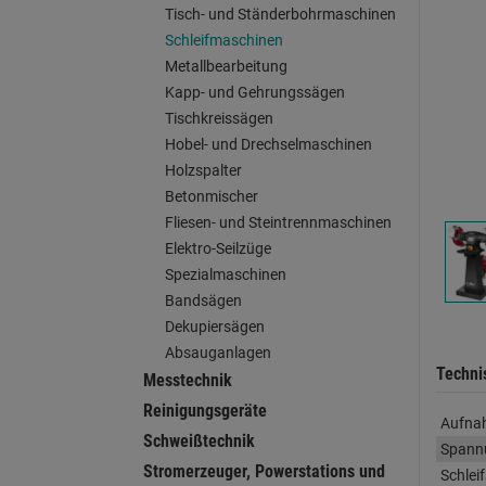
Tisch- und Ständerbohrmaschinen
Schleifmaschinen
Metallbearbeitung
Kapp- und Gehrungssägen
Tischkreissägen
Hobel- und Drechselmaschinen
Holzspalter
Betonmischer
Fliesen- und Steintrennmaschinen
Elektro-Seilzüge
Spezialmaschinen
Bandsägen
Dekupiersägen
Absauganlagen
Techni
Messtechnik
Reinigungsgeräte
Aufna
Schweißtechnik
Spann
Stromerzeuger, Powerstations und
Schlei