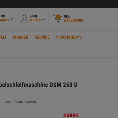
EIN
MEIN
MEIN
0
MARKT
KONTO
WARENKORB
ELT
MARKEN
SERVICE
% AKTIONEN %
elschleifmaschine DSM 250 D
)
Jetzt Produkt bewerten
ein
eurteilungswert.
ink
2089€
uf