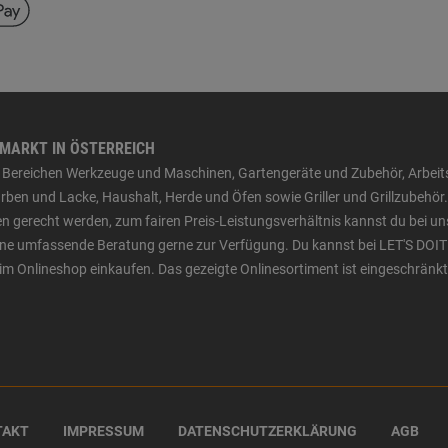
HMARKT IN ÖSTERREICH
den Bereichen Werkzeuge und Maschinen, Gartengeräte und Zubehör, Arbei
ben und Lacke, Haushalt, Herde und Öfen sowie Griller und Grillzubehör.
n gerecht werden, zum fairen Preis-Leistungsverhältnis kannst du bei un
 eine umfassende Beratung gerne zur Verfügung. Du kannst bei LET'S DOIT
im Onlineshop einkaufen. Das gezeigte Onlinesortiment ist eingeschränkt
TAKT
IMPRESSUM
DATENSCHUTZERKLÄRUNG
AGB