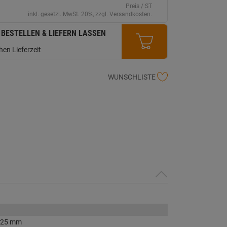
erselben
Preis / ST
ite.
inkl. gesetzl. MwSt. 20%, zzgl. Versandkosten.
 BESTELLEN & LIEFERN LASSEN
en Lieferzeit
WUNSCHLISTE
x 25 mm