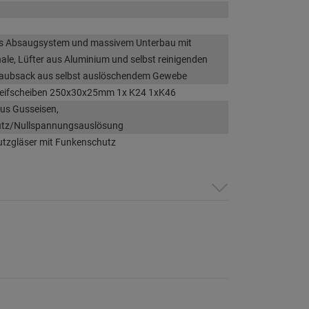
tes Absaugsystem und massivem Unterbau mit
le, Lüfter aus Aluminium und selbst reinigenden
Staubsack aus selbst auslöschendem Gewebe
chleifscheiben 250x30x25mm 1x K24 1xK46
us Gusseisen,
tz/Nullspannungsauslösung
tzgläser mit Funkenschutz