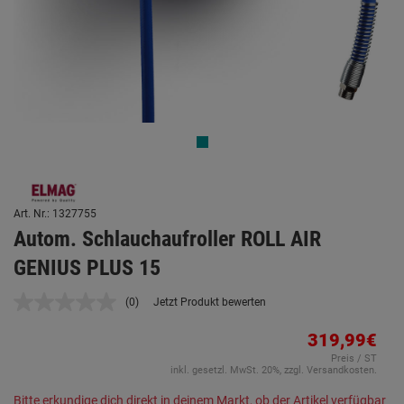
Art. Nr.: 1327755
Autom. Schlauchaufroller ROLL AIR
GENIUS PLUS 15
(0)
Jetzt Produkt bewerten
Kein
Beurteilungswert.
Link
319,99€
auf
Preis / ST
derselben
inkl. gesetzl. MwSt. 20%, zzgl. Versandkosten.
Seite.
Bitte erkundige dich direkt in deinem Markt, ob der Artikel verfügbar