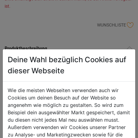
ist.
WUNSCHLISTE
Produktbeschreibung
Deine Wahl bezüglich Cookies auf
Geschlossenes Kunststoffgehäuse, Robust und schlagfest,
dieser Webseite
Schwenkbares Gehäuse auf stabiler Wand-/Deckenaufhängung
aus Stahl, Starke Rücklauffedern aus Spezialstahl,
Hochwertige PU-Schläuche für Druckluft bis 15 bar, Abschaltbare
Wie die meisten Webseiten verwenden auch wir
Blockiervorrichtung, Schlauchführungsrollen bei Trommeleingang,
Cookies um deinen Besuch auf der Website so
Inkl. Stahl-Kupplung HIGH-FLOW und Stahl-Stecknippel,
angenehm wie möglich zu gestalten. So wird zum
Automatische Rücklaufbremse SLOW MOTION verbaut
Beispiel dein ausgewählter Markt gespeichert, damit
Schlauchqualität: PU, Schlauch-Ø innen x außen: 10x15 mm,
du diesen nicht jedes Mal neu auswählen musst.
Schlauchlänge: 15 m, Schlauchlänge Zuleitung: 2 m, Max.
Außerdem verwenden wir Cookies unserer Partner
Arbeitsdruck: 15 bar, Gewicht 5,6 kg
zu Analyse- und Marketingzwecken sowie für die