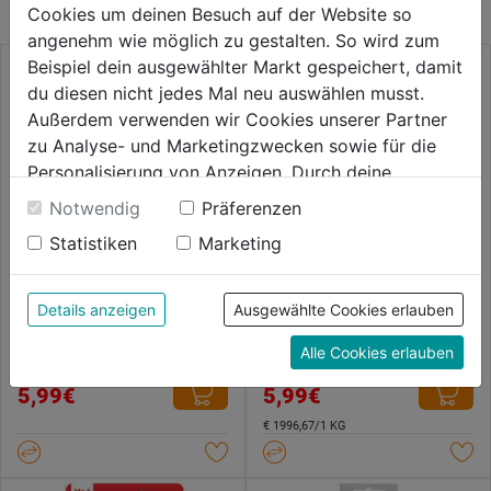
Cookies um deinen Besuch auf der Website so
angenehm wie möglich zu gestalten. So wird zum
Beispiel dein ausgewählter Markt gespeichert, damit
du diesen nicht jedes Mal neu auswählen musst.
Außerdem verwenden wir Cookies unserer Partner
zu Analyse- und Marketingzwecken sowie für die
Personalisierung von Anzeigen. Durch deine
Einwilligung werden die Daten von Drittanbieter,
Notwendig
Präferenzen
unter anderem auch in den USA, verarbeitet.
Statistiken
Marketing
Durch Klick auf "Alle Cookies erlauben" stimmst du
der Verwendung aller Cookies zu. Unter "Details
Superkleber Perfect Pen
Superkleber Power Gel 4g
anzeigen" findest du alle Infos zu den
Details anzeigen
Ausgewählte Cookies erlauben
unterschiedlichen Cookies, unter "Cookies
Alle Cookies erlauben
Konfigurieren" kannst du auswählen, welche Cookies
0.0
(0)
0.0
(0)
0.0
0.0
du zulassen möchtest und welche nicht.
5,99€
5,99€
von
von
Weitere Informationen findest du in unserer
5
5
€ 1996,67/1 KG
Datenschutzerklärung
.
Sternen.
Sternen.