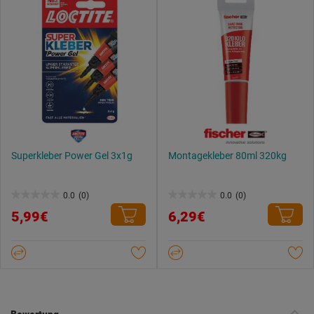
Superkleber Power Gel 3x1g
Montagekleber 80ml 320kg
0.0
(0)
0.0
(0)
0.0
0.0
5,99€
6,29€
von
von
5
5
Sternen.
Sternen.