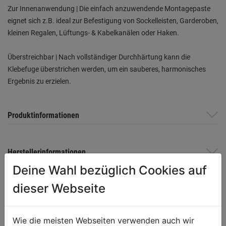
Zur Innenanwendung | Die einfach anzuwendende Montagepaste
eignet sich z.B. ideal zur Befestigung von Sockelleisten, Garderoben,
kleinen Regalen, Lüftungs- & Kabelkanälen oder Haken.
Überstreichbar | Nach vollständiger Durchhärtung kann die
Klebefuge überstrichen werden, um ein sauberes, harmonisches
Ergebnis zu erzielen.
Produktinformationen
Herstellerinformationen
Deine Wahl bezüglich Cookies auf
dieser Webseite
WEITERE PRODUKTE AUS DIESER
KATEGORIE
Wie die meisten Webseiten verwenden auch wir