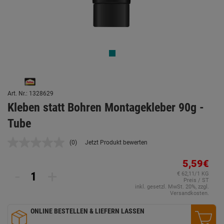
Art. Nr.: 1328629
Kleben statt Bohren Montagekleber 90g -
Tube
(0)
Jetzt Produkt bewerten
Kein
Beurteilungswert.
Link
5,59€
auf
-
+
€ 62,11/1 KG
derselben
Preis / ST
Seite.
inkl. gesetzl. MwSt. 20%, zzgl.
Versandkosten.
ONLINE BESTELLEN & LIEFERN LASSEN