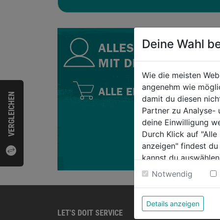
Deine Wahl be
Wie die meisten Web
angenehm wie möglich
VERGLEICHEN
damit du diesen nic
Partner zu Analyse-
deine Einwilligung w
Durch Klick auf "All
anzeigen" findest du
kannst du auswählen
Weitere Informatione
Notwendig
Details anzeigen
LET'S DOIT SERVICE
PRODU