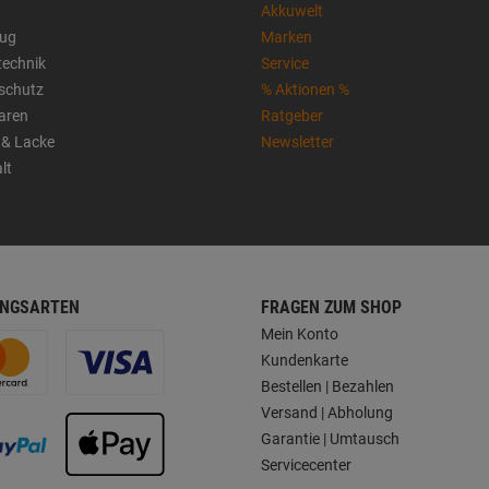
Akkuwelt
ug
Marken
technik
Service
sschutz
% Aktionen %
aren
Ratgeber
 & Lacke
Newsletter
lt
NGSARTEN
FRAGEN ZUM SHOP
Mein Konto
Kundenkarte
Bestellen | Bezahlen
Versand | Abholung
Garantie | Umtausch
Servicecenter