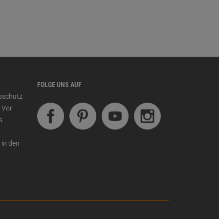
FOLGE UNS AUF
tsschutz
 Vor
s
 in den