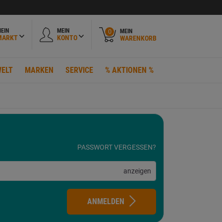
EIN
MEIN
MEIN
0
MARKT
KONTO
WARENKORB
ELT
MARKEN
SERVICE
% AKTIONEN %
PASSWORT VERGESSEN?
anzeigen
ANMELDEN