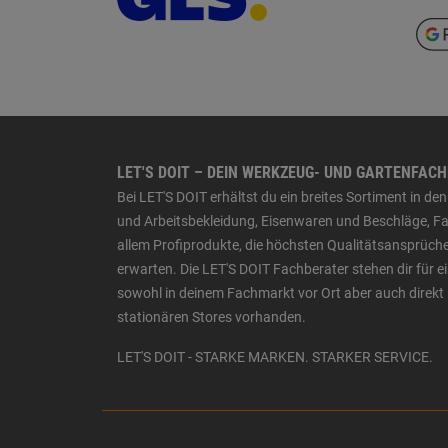
LET'S DOIT – DEIN WERKZEUG- UND GARTENFAC
Bei LET'S DOIT erhältst du ein breites Sortiment in 
und Arbeitsbekleidung, Eisenwaren und Beschläge, Far
allem Profiprodukte, die höchsten Qualitätsansprüche
erwarten. Die LET'S DOIT Fachberater stehen dir für
sowohl in deinem Fachmarkt vor Ort aber auch direkt 
stationären Stores vorhanden.
LET'S DOIT - STARKE MARKEN. STARKER SERVICE.