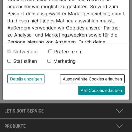
angenehm wie möglich zu gestalten. So wird zum
Beispiel dein ausgewählter Markt gespeichert, damit
Telefonnummer*
du diesen nicht jedes Mal neu auswählen musst.
Außerdem verwenden wir Cookies unserer Partner
Mähroboter Service
zu Analyse- und Marketingzwecken sowie für die
Rasenmäher Service
Personalisierung von Anzeigen. Durch deine
Einwilligung werden die Daten von Drittanbieter,
Rasentraktor Service
Notwendig
Präferenzen
unter anderem auch in den USA, verarbeitet.
Statistiken
Marketing
Durch Klick auf "Alle Cookies erlauben" stimmst du
Mein LET'S DOIT Shop*
der Verwendung aller Cookies zu. Unter "Details
anzeigen" findest du alle Infos zu den
Details anzeigen
Ausgewählte Cookies erlauben
SENDEN
unterschiedlichen Cookies, unter "Cookies
Alle Cookies erlauben
Konfigurieren" kannst du auswählen, welche Cookies
du zulassen möchtest und welche nicht.
Weitere Informationen findest du in unserer
LET'S DOIT SERVICE
Datenschutzerklärung
.
PRODUKTE