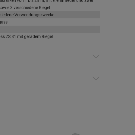
alstärken von 1 bis 2mm, mit Klemmfeder und zwei
sowie 3 verschiedene Riegel
schiedene Verwendungszwecke
guss
ss ZS 81 mit geradem Riegel