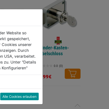
der Website so
rkt gespeichert,
r Cookies unserer
itstürkette
Zylinder-Kasten-
Anzeigen. Durch
Möbelschloss
en USA, verarbeitet.
s zu. Unter "Details
0.0
(0)
0.0
(0)
 Konfigurieren"
0.0
von
24,99€
5
Sternen.
Alle Cookies erlauben