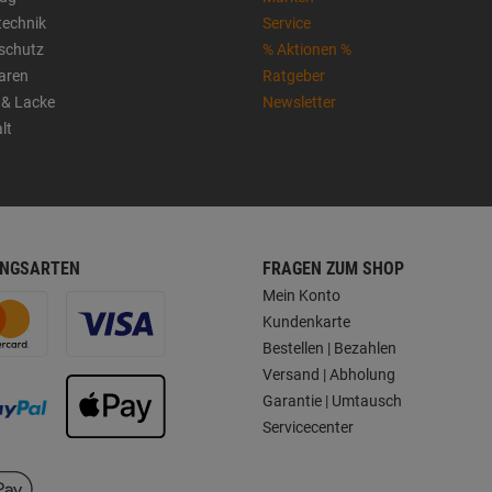
technik
Service
sschutz
% Aktionen %
aren
Ratgeber
 & Lacke
Newsletter
lt
NGSARTEN
FRAGEN ZUM SHOP
Mein Konto
Kundenkarte
Bestellen | Bezahlen
Versand | Abholung
Garantie | Umtausch
Servicecenter