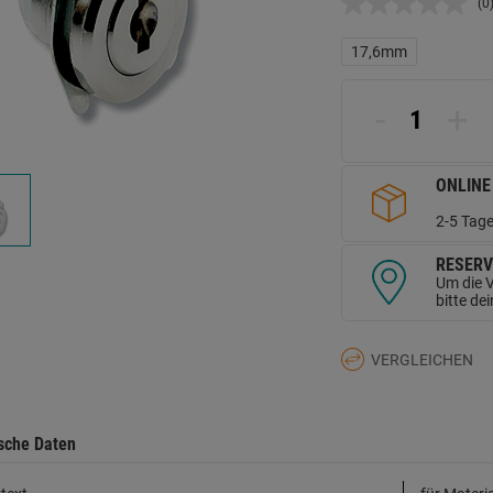
(0
K
B
L
17,6mm
a
d
Se
-
+
ONLINE
2-5 Tage
RESERV
Um die V
bitte de
VERGLEICHEN
sche Daten