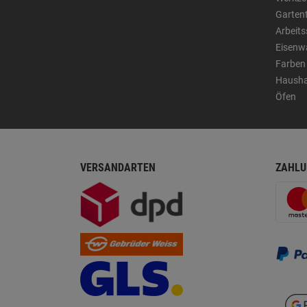
Garten
Arbeit
Eisenw
Farben
Hausha
Öfen
VERSANDARTEN
ZAHLU