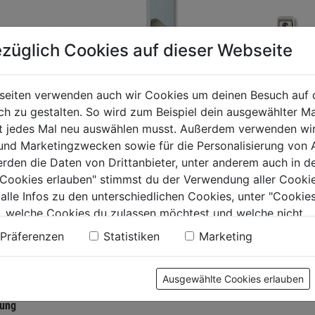
züglich Cookies auf dieser Webseite
seiten verwenden auch wir Cookies um deinen Besuch auf 
 zu gestalten. So wird zum Beispiel dein ausgewählter Ma
ht jedes Mal neu auswählen musst. Außerdem verwenden wi
nierseitensicher
Zylinder-Hebelschloss
Sicherhe
 und Marketingzwecken sowie für die Personalisierung von 
TAS82
verstellbar
erden die Daten von Drittanbieter, unter anderem auch in d
2erSB,CL
e Cookies erlauben" stimmst du der Verwendung aller Cookie
0.0
(0)
0.0
(0)
 alle Infos zu den unterschiedlichen Cookies, unter "Cookies
0.0
0.0
, welche Cookies du zulassen möchtest und welche nicht.
von
von
9€
19,99€
21,99€
n findest du in unserer
Datenschutzerklärung
.
5
5
Präferenzen
Statistiken
Marketing
.
Sternen.
Sternen.
Ausgewählte Cookies erlauben
tung