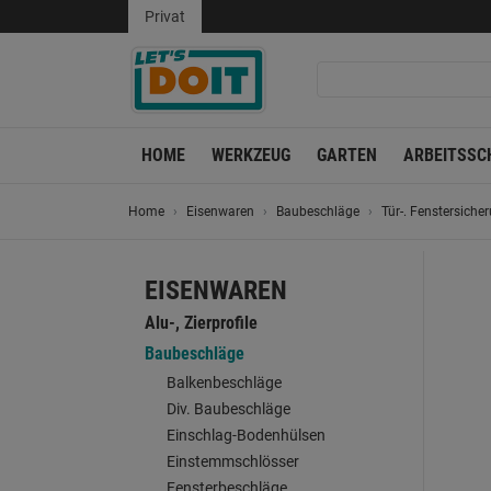
Privat
HOME
WERKZEUG
GARTEN
ARBEITSSC
Home
Eisenwaren
Baubeschläge
Tür-. Fenstersiche
EISENWAREN
Alu-, Zierprofile
Baubeschläge
Balkenbeschläge
Div. Baubeschläge
Einschlag-Bodenhülsen
Einstemmschlösser
Fensterbeschläge