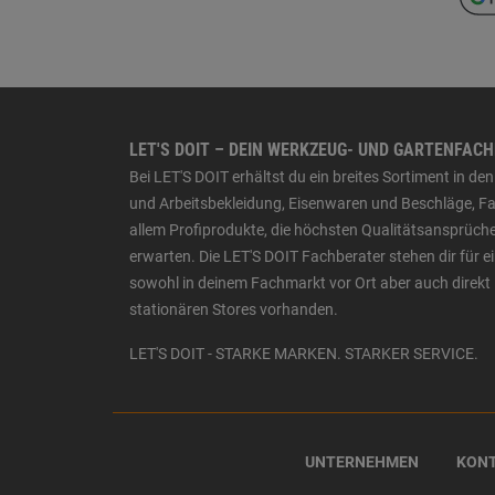
LET'S DOIT – DEIN WERKZEUG- UND GARTENFAC
Bei LET'S DOIT erhältst du ein breites Sortiment in 
und Arbeitsbekleidung, Eisenwaren und Beschläge, Far
allem Profiprodukte, die höchsten Qualitätsansprüche
erwarten. Die LET'S DOIT Fachberater stehen dir für
sowohl in deinem Fachmarkt vor Ort aber auch direkt 
stationären Stores vorhanden.
LET'S DOIT - STARKE MARKEN. STARKER SERVICE.
UNTERNEHMEN
KON