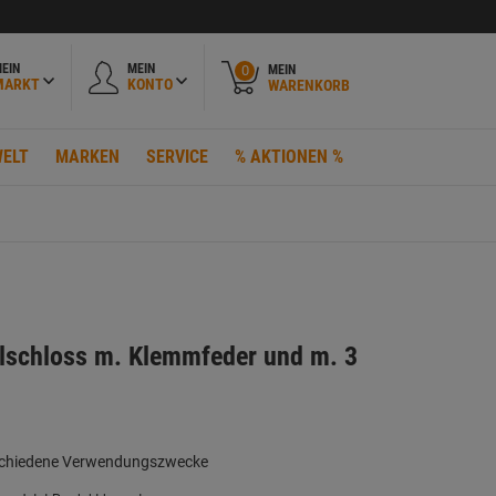
EIN
MEIN
MEIN
0
MARKT
KONTO
WARENKORB
ELT
MARKEN
SERVICE
% AKTIONEN %
lschloss m. Klemmfeder und m. 3
erschiedene Verwendungszwecke