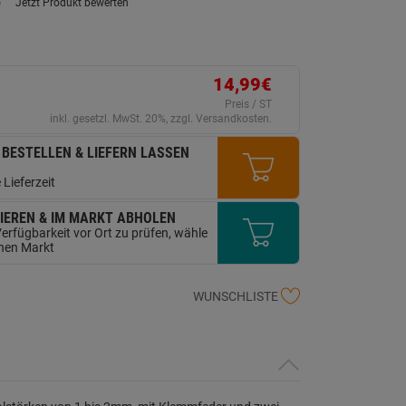
)
Jetzt Produkt bewerten
ein
eurteilungswert.
ink
uf
erselben
ite.
14,99€
Preis / ST
inkl. gesetzl. MwSt. 20%, zzgl. Versandkosten.
 BESTELLEN & LIEFERN LASSEN
 Lieferzeit
IEREN & IM MARKT ABHOLEN
erfügbarkeit vor Ort zu prüfen, wähle
inen Markt
WUNSCHLISTE