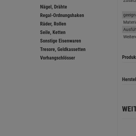
Zusatz
Nägel, Drähte
geeign
Regal-Ordnungshaken
Materi
Räder, Rollen
Ausfü
Seile, Ketten
Weiter
Sonstige Eisenwaren
Tresore, Geldkassetten
Produk
Vorhangschlösser
Herste
WEI