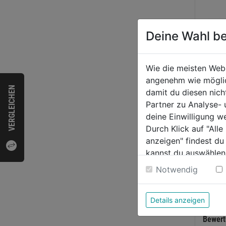
Deine Wahl be
Wie die meisten Web
angenehm wie möglich
VERGLEICHEN
damit du diesen nic
Schar
Partner zu Analyse-
ung 
deine Einwilligung w
vern.
Durch Klick auf "All
anzeigen" findest du
0.0
kannst du auswählen
von
15,5
Weitere Informatione
5
Notwendig
Sternen
Details anzeigen
Bewer