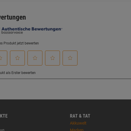
KTE
RAT & TAT
Akkuwelt
ug
Marken