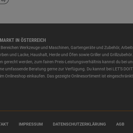
HMARKT IN ÖSTERREICH
den Bereichen Werkzeuge und Maschinen, Gartengeräte und Zubehör, Arbei
ben und Lacke, Haushalt, Herde und Öfen sowie Griller und Grillzubehör.
n gerecht werden, zum fairen Preis-Leistungsverhältnis kannst du bei un
 eine umfassende Beratung gerne zur Verfügung. Du kannst bei LET'S DOIT
im Onlineshop einkaufen. Das gezeigte Onlinesortiment ist eingeschränkt
TAKT
IMPRESSUM
DATENSCHUTZERKLÄRUNG
AGB