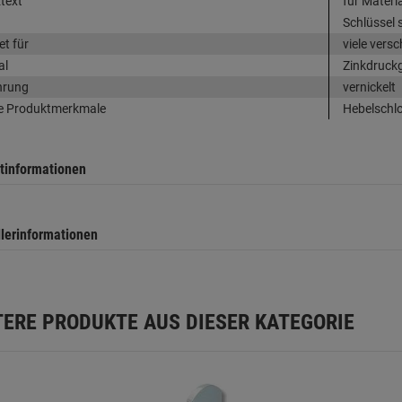
text
für Materi
Schlüssel 
et für
viele ver
al
Zinkdruck
hrung
vernickelt
e Produktmerkmale
Hebelschlo
tinformationen
llerinformationen
TERE PRODUKTE AUS DIESER KATEGORIE