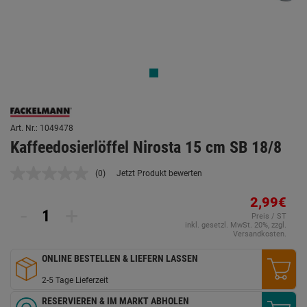
Art. Nr.: 1049478
Kaffeedosierlöffel Nirosta 15 cm SB 18/8
(0)
Jetzt Produkt bewerten
Kein
Beurteilungswert.
Link
2,99€
-
+
auf
Preis / ST
derselben
inkl. gesetzl. MwSt. 20%, zzgl.
Seite.
Versandkosten.
ONLINE BESTELLEN & LIEFERN LASSEN
2-5 Tage Lieferzeit
RESERVIEREN & IM MARKT ABHOLEN