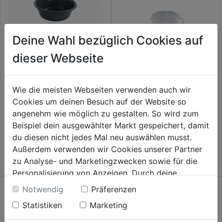
Deine Wahl bezüglich Cookies auf
dieser Webseite
Rundschüssel
0.0
(0)
Wie die meisten Webseiten verwenden auch wir
0.0
Messbecher natur 1 l mit
3,29€
Cookies um deinen Besuch auf der Website so
von
Prägeskala
angenehm wie möglich zu gestalten. So wird zum
5
Beispiel dein ausgewählter Markt gespeichert, damit
Sternen.
0.0
(0)
0.0
du diesen nicht jedes Mal neu auswählen musst.
3,39€
von
Außerdem verwenden wir Cookies unserer Partner
5
zu Analyse- und Marketingzwecken sowie für die
Sternen.
Personalisierung von Anzeigen. Durch deine
Einwilligung werden die Daten von Drittanbieter,
Notwendig
Präferenzen
unter anderem auch in den USA, verarbeitet.
Statistiken
Marketing
Durch Klick auf "Alle Cookies erlauben" stimmst du
der Verwendung aller Cookies zu. Unter "Details