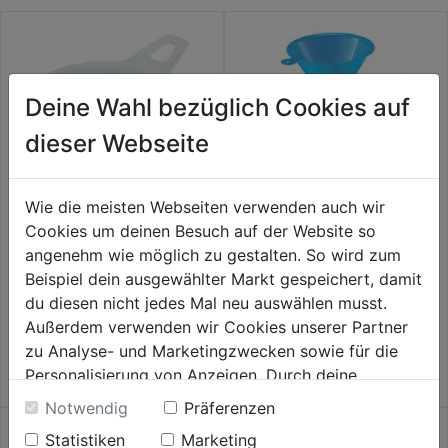
Deine Wahl bezüglich Cookies auf
dieser Webseite
Wie die meisten Webseiten verwenden auch wir
Cookies um deinen Besuch auf der Website so
Einmachtrichter Kunststoff
Trichter Satz 3tlg. Kst. DM
angenehm wie möglich zu gestalten. So wird zum
12,5cm weiß
70+90+105mm
Beispiel dein ausgewählter Markt gespeichert, damit
du diesen nicht jedes Mal neu auswählen musst.
0.0
(0)
0.0
(0)
0.0
0.0
Außerdem verwenden wir Cookies unserer Partner
3,99€
3,99€
von
von
zu Analyse- und Marketingzwecken sowie für die
5
5
Personalisierung von Anzeigen. Durch deine
Sternen.
Sternen.
Einwilligung werden die Daten von Drittanbieter,
Notwendig
Präferenzen
unter anderem auch in den USA, verarbeitet.
Statistiken
Marketing
Durch Klick auf "Alle Cookies erlauben" stimmst du