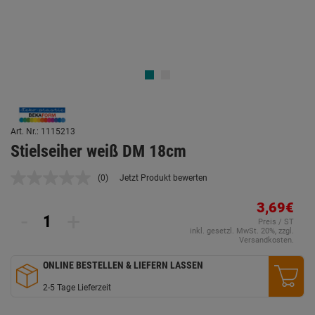
Art. Nr.: 1115213
Stielseiher weiß DM 18cm
(0)
Jetzt Produkt bewerten
Kein
Beurteilungswert.
Link
3,69€
-
+
auf
Preis / ST
derselben
inkl. gesetzl. MwSt. 20%, zzgl.
Seite.
Versandkosten.
ONLINE BESTELLEN & LIEFERN LASSEN
2-5 Tage Lieferzeit