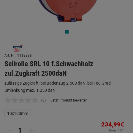
Art. Nr.: 1118898
Seilrolle SRL 10 f.Schwachholz
zul.Zugkraft 2500daN
zulässige Zugkraft: bei Bodenzug 2.500 daN, bei 180 Grad
Umlenkung max. 1.250 daN
(0)
Jetzt Produkt bewerten
Kein
Beurteilungswert.
Link
10x100mm
auf
derselben
234,99€
Seite.
-
+
Preis / ST