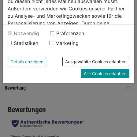
du diesen nicht jedes Mal neu auswählen musst.
1.250 daN
Außerdem verwenden wir Cookies unserer Partner
zu Analyse- und Marketingzwecken sowie für die
Personalisierung von Anzeigen. Durch deine
Produktinformationen
Einwilligung werden die Daten von Drittanbieter,
Notwendig
Präferenzen
unter anderem auch in den USA, verarbeitet.
Statistiken
Marketing
Durch Klick auf "Alle Cookies erlauben" stimmst du
Herstellerinformationen
der Verwendung aller Cookies zu. Unter "Details
anzeigen" findest du alle Infos zu den
Details anzeigen
Ausgewählte Cookies erlauben
unterschiedlichen Cookies, unter "Cookies
Alle Cookies erlauben
Konfigurieren" kannst du auswählen, welche Cookies
du zulassen möchtest und welche nicht.
Bewertung
Weitere Informationen findest du in unserer
Datenschutzerklärung
.