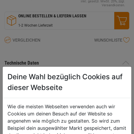
inkl. gesetzl. MwSt. 20%, zzgl.
Versandkosten.
ONLINE BESTELLEN & LIEFERN LASSEN
1-2 Wochen Lieferzeit
VERGLEICHEN
WUNSCHLISTE
Technische Daten
Deine Wahl bezüglich Cookies auf
Zusatztext
kugelgelagerte Stahlrolle, mit
Bügelanschluss für
dieser Webseite
Baumschoner, das Seil kann
unmittelbar eingelegt werden,
Durchmesser Rolle: 100mm,
Wie die meisten Webseiten verwenden auch wir
max. Seildurchmesser: 10mm
Cookies um deinen Besuch auf der Website so
Oberfläche
galvanisch verzinkt
angenehm wie möglich zu gestalten. So wird zum
zulässige Zugkraft
bei Bodenzug 2.500 daN, bei
Beispiel dein ausgewählter Markt gespeichert, damit
180 Grad Umlenkung max.