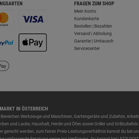
NGSARTEN
FRAGEN ZUM SHOP
Mein Konto
Kundenkarte
Bestellen | Bezahlen
Versand | Abholung
Garantie | Umtausch
Servicecenter
HMARKT IN ÖSTERREICH
den Bereichen Werkzeuge und Maschinen, Gartengeräte und Zubehör, Arbei
ben und Lacke, Haushalt, Herde und Öfen sowie Griller und Grillzubehör.
n gerecht werden, zum fairen Preis-Leistungsverhältnis kannst du bei un
 eine umfassende Beratung gerne zur Verfügung. Du kannst bei LET'S DOIT