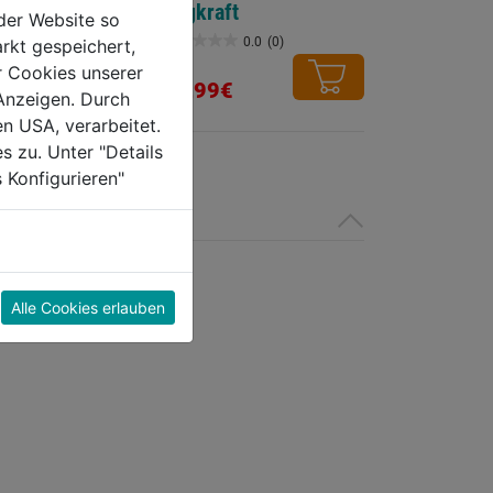
Zugkraft
der Website so
500kg/Tragkraft
0.0
(0)
0.0
(0)
rkt gespeichert,
0.0
250kg
r Cookies unserer
von
86,99€
Anzeigen. Durch
5
en USA, verarbeitet.
Sternen.
s zu. Unter "Details
 Konfigurieren"
Alle Cookies erlauben