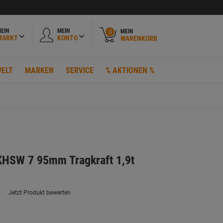
EIN
MEIN
MEIN
0
MARKT
KONTO
WARENKORB
ELT
MARKEN
SERVICE
% AKTIONEN %
KHSW 7 95mm Tragkraft 1,9t
)
Jetzt Produkt bewerten
ein
eurteilungswert.
ink
uf