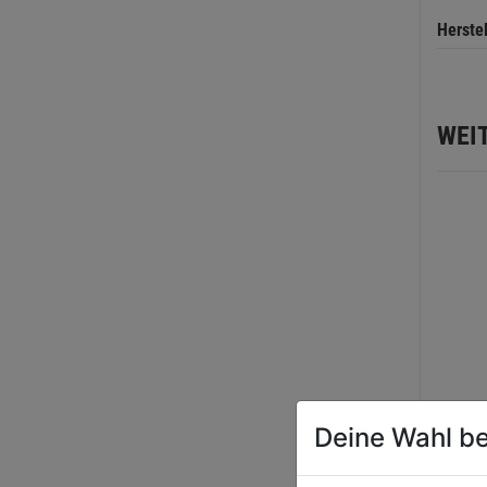
Herste
WEI
Deine Wahl be
Seilg
GBG-