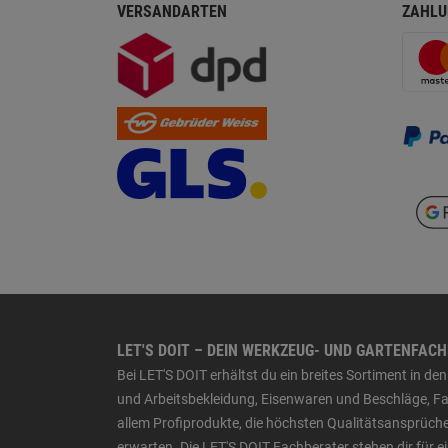
VERSANDARTEN
ZAHLU
LET'S DOIT – DEIN WERKZEUG- UND GARTENFAC
Bei LET'S DOIT erhältst du ein breites Sortiment in 
und Arbeitsbekleidung, Eisenwaren und Beschläge, Far
allem Profiprodukte, die höchsten Qualitätsansprüche
erwarten. Die LET'S DOIT Fachberater stehen dir für