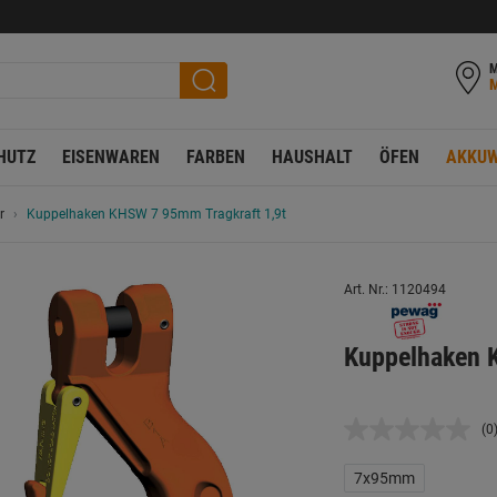
M
HUTZ
EISENWAREN
FARBEN
HAUSHALT
ÖFEN
AKKUW
r
Kuppelhaken KHSW 7 95mm Tragkraft 1,9t
Art. Nr.: 1120494
Kuppelhaken 
(0
K
B
L
7x95mm
a