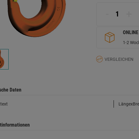
d
Se
-
+
ONLINE
1-2 Woch
VERGLEICHEN
sche Daten
text
LängexBre
tinformationen