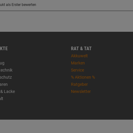
KTE
RAT & TAT
Akkuwelt
ug
Marken
technik
Service
sschutz
% Aktionen %
aren
Ratgeber
 & Lacke
Newsletter
lt