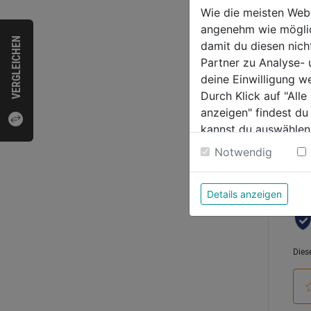
zul.Z
Wie die meisten Web
angenehm wie möglich
0.0
VERGLEICHEN
damit du diesen nic
von
51,9
Partner zu Analyse-
5
deine Einwilligung w
Sternen
Durch Klick auf "All
anzeigen" findest du
kannst du auswählen
Bewer
Weitere Informatione
Notwendig
Details anzeigen