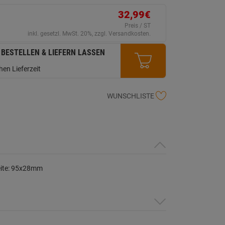
erselben
ite.
32,99€
Preis / ST
inkl. gesetzl. MwSt. 20%, zzgl. Versandkosten.
 BESTELLEN & LIEFERN LASSEN
en Lieferzeit
WUNSCHLISTE
ite: 95x28mm