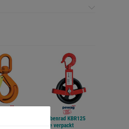
aken WSBW 7-
Klobenrad KBR125
 Tragkraft
lose verpackt