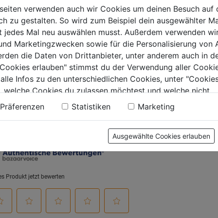
ugkraft 6000kg
2,5t
seiten verwenden auch wir Cookies um deinen Besuch auf 
0.0
(0)
0.0
(0)
 zu gestalten. So wird zum Beispiel dein ausgewählter Ma
0.0
0.0
ht jedes Mal neu auswählen musst. Außerdem verwenden wi
von
von
9€
54,99€
68,99€
 und Marketingzwecken sowie für die Personalisierung von 
5
5
erden die Daten von Drittanbieter, unter anderem auch in d
.
Sternen.
Sternen.
e Cookies erlauben" stimmst du der Verwendung aller Cookie
 alle Infos zu den unterschiedlichen Cookies, unter "Cookies
, welche Cookies du zulassen möchtest und welche nicht.
tung
n findest du in unserer
Datenschutzerklärung
.
Präferenzen
Statistiken
Marketing
Ausgewählte Cookies erlauben