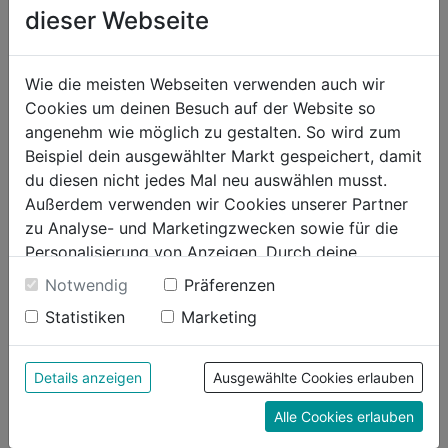
dieser Webseite
Herstellerinformationen
Wie die meisten Webseiten verwenden auch wir
Cookies um deinen Besuch auf der Website so
angenehm wie möglich zu gestalten. So wird zum
Beispiel dein ausgewählter Markt gespeichert, damit
du diesen nicht jedes Mal neu auswählen musst.
Bewertung
Außerdem verwenden wir Cookies unserer Partner
zu Analyse- und Marketingzwecken sowie für die
Personalisierung von Anzeigen. Durch deine
Einwilligung werden die Daten von Drittanbieter,
Notwendig
Präferenzen
unter anderem auch in den USA, verarbeitet.
Statistiken
Marketing
Durch Klick auf "Alle Cookies erlauben" stimmst du
der Verwendung aller Cookies zu. Unter "Details
anzeigen" findest du alle Infos zu den
Details anzeigen
Ausgewählte Cookies erlauben
unterschiedlichen Cookies, unter "Cookies
Alle Cookies erlauben
Konfigurieren" kannst du auswählen, welche Cookies
du zulassen möchtest und welche nicht.