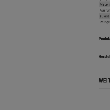
Materi
Ausfü
zuläss
Reißgr
Produk
Herste
WEI