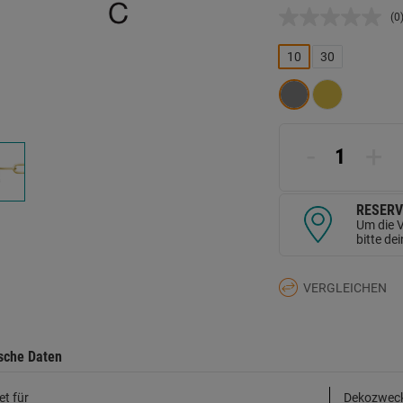
(0
K
B
L
10
30
a
d
Se
-
+
RESERV
Um die V
bitte de
VERGLEICHEN
sche Daten
et für
Dekozwec