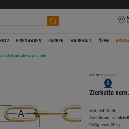
M
HUTZ
EISENWAREN
FARBEN
HAUSHALT
ÖFEN
AKKUW
Rundstahl gerade Kettenglieder
Art. Nr.: 1159675
Zierkette ver
Material: Stahl
Ausführung: vernickel
Reißgrenze: 20kg