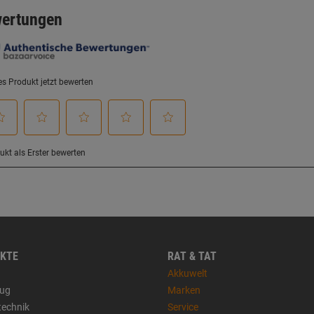
KTE
RAT & TAT
Akkuwelt
ug
Marken
technik
Service