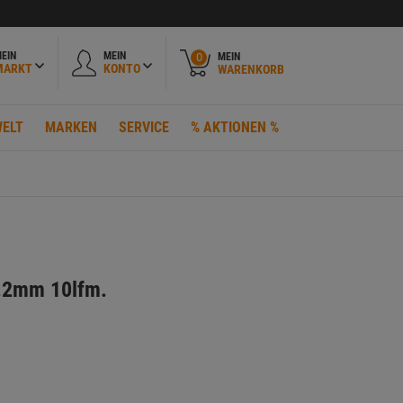
EIN
MEIN
MEIN
0
MARKT
KONTO
WARENKORB
ELT
MARKEN
SERVICE
% AKTIONEN %
n.2mm 10lfm.
t