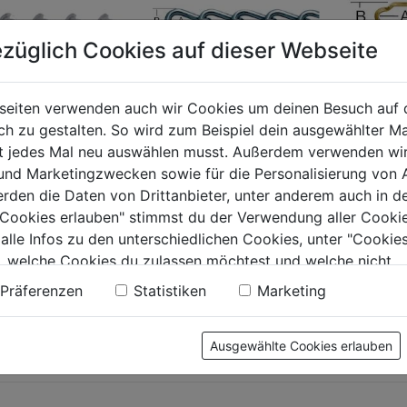
züglich Cookies auf dieser Webseite
seiten verwenden auch wir Cookies um deinen Besuch auf 
 zu gestalten. So wird zum Beispiel dein ausgewählter Ma
ketten
Rundstahlketten Form
Zierkett
ht jedes Mal neu auswählen musst. Außerdem verwenden wi
A gedreht
Vierkant
 und Marketingzwecken sowie für die Personalisierung von 
Form K
erden die Daten von Drittanbieter, unter anderem auch in d
e Cookies erlauben" stimmst du der Verwendung aller Cookie
0.0
(0)
0.0
(0)
0.0
0.0
 alle Infos zu den unterschiedlichen Cookies, unter "Cookies
von
von
€
2,69€
2,89€
, welche Cookies du zulassen möchtest und welche nicht.
5
5
n findest du in unserer
Datenschutzerklärung
.
Präferenzen
Statistiken
Marketing
.
Sternen.
Sternen.
Ausgewählte Cookies erlauben
tung