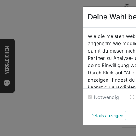
Deine Wahl be
Wie die meisten Web
angenehm wie möglich
VERGLEICHEN
Kugel
damit du diesen nic
Partner zu Analyse-
deine Einwilligung w
Durch Klick auf "All
0.0
anzeigen" findest du
von
2,69
kannst du auswählen
5
Weitere Informatione
Notwendig
Sternen
Details anzeigen
Bewer