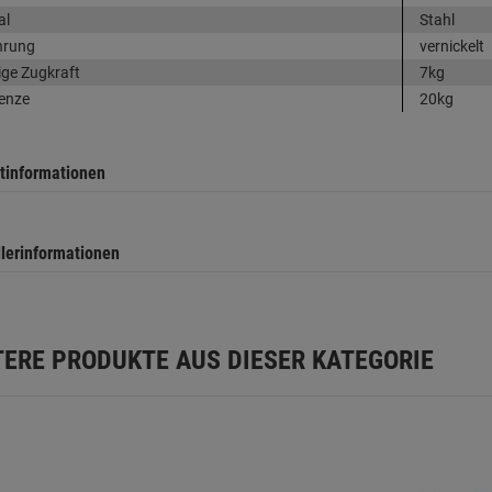
al
Stahl
hrung
vernickelt
ige Zugkraft
7kg
enze
20kg
tinformationen
llerinformationen
TERE PRODUKTE AUS DIESER KATEGORIE