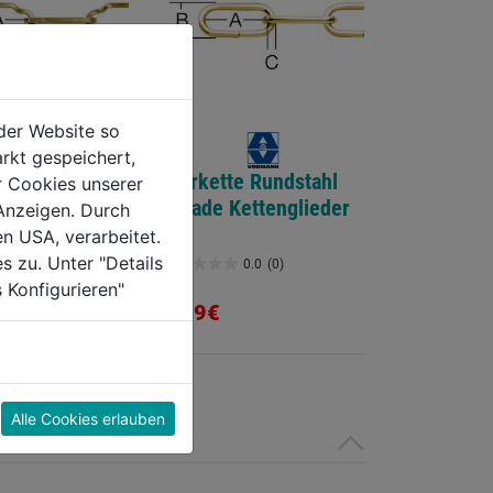
der Website so
rkt gespeichert,
en, Stahl aus
Zierkette Rundstahl
r Cookies unserer
-Profildraht
gerade Kettenglieder
Anzeigen. Durch
en USA, verarbeitet.
s zu. Unter "Details
0.0
(0)
0.0
(0)
0.0
 Konfigurieren"
von
2,99€
5
Sternen.
Alle Cookies erlauben