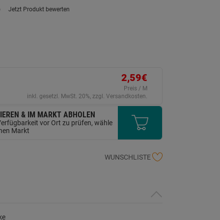
)
Jetzt Produkt bewerten
ein
eurteilungswert.
ink
uf
erselben
ite.
2,59€
Preis / M
inkl. gesetzl. MwSt. 20%, zzgl. Versandkosten.
IEREN & IM MARKT ABHOLEN
erfügbarkeit vor Ort zu prüfen, wähle
inen Markt
WUNSCHLISTE
ke