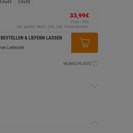
ink
3,9x45
3,9x55
uf
erselben
ite.
33,99€
Preis / PAK
inkl. gesetzl. MwSt. 20%, zzgl. Versandkosten.
 BESTELLEN & LIEFERN LASSEN
en Lieferzeit
WUNSCHLISTE