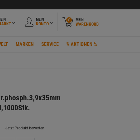
EIN
MEIN
MEIN
0
MARKT
KONTO
WARENKORB
ELT
MARKEN
SERVICE
% AKTIONEN %
hr.phosph.3,9x35mm
H,1000Stk.
)
Jetzt Produkt bewerten
ein
eurteilungswert.