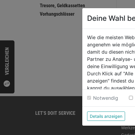
Tresore, Geldkassetten
Vorhangschlösser
Deine Wahl be
Wie die meisten Web
angenehm wie möglich
VERGLEICHEN
damit du diesen nic
Partner zu Analyse-
deine Einwilligung w
Durch Klick auf "All
anzeigen" findest du
kannst du auswählen
Weitere Informatione
Notwendig
LET'S DOIT SERVICE
PRODU
Details anzeigen
Home
Werkze
Garten