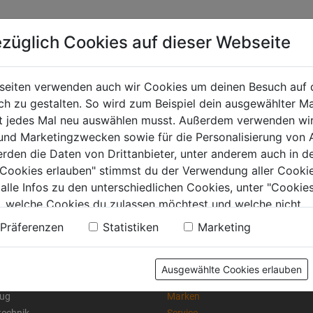
züglich Cookies auf dieser Webseite
seiten verwenden auch wir Cookies um deinen Besuch auf 
 zu gestalten. So wird zum Beispiel dein ausgewählter Ma
ht jedes Mal neu auswählen musst. Außerdem verwenden wi
 und Marketingzwecken sowie für die Personalisierung von 
erden die Daten von Drittanbieter, unter anderem auch in d
e Cookies erlauben" stimmst du der Verwendung aller Cookie
 alle Infos zu den unterschiedlichen Cookies, unter "Cookies
, welche Cookies du zulassen möchtest und welche nicht.
n findest du in unserer
Datenschutzerklärung
.
Präferenzen
Statistiken
Marketing
KTE
RAT & TAT
Ausgewählte Cookies erlauben
Akkuwelt
ug
Marken
technik
Service