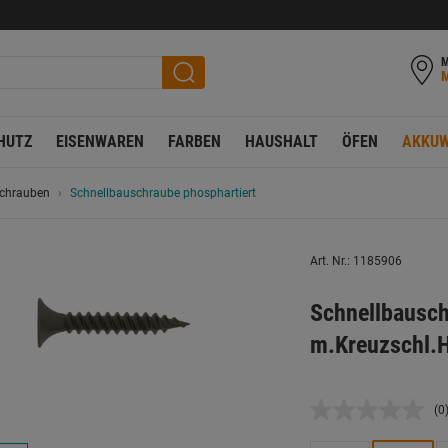
M
HUTZ
EISENWAREN
FARBEN
HAUSHALT
ÖFEN
AKKUW
schrauben
Schnellbauschraube phosphartiert
Art. Nr.: 1185906
Schnellbausc
m.Kreuzschl.
(0
K
B