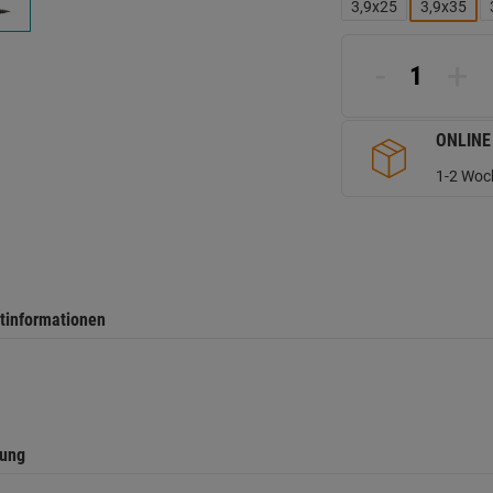
L
3,9x25
3,9x35
a
d
Se
-
+
ONLINE
1-2 Woch
tinformationen
tung