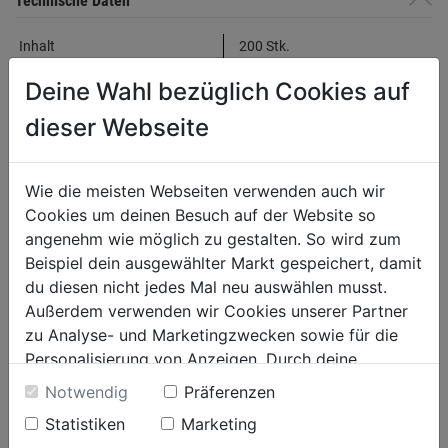
Technische Daten
Inhalt
200 Stk.
geeignet für
die Befestigung von
Deine Wahl bezüglich Cookies auf
Fermacellplatten auf Holz
Material
Stahl
dieser Webseite
Oberfläche
phosphatiert
Wie die meisten Webseiten verwenden auch wir
Produktinformationen
Cookies um deinen Besuch auf der Website so
angenehm wie möglich zu gestalten. So wird zum
Beispiel dein ausgewählter Markt gespeichert, damit
Herstellerinformationen
du diesen nicht jedes Mal neu auswählen musst.
Außerdem verwenden wir Cookies unserer Partner
zu Analyse- und Marketingzwecken sowie für die
Personalisierung von Anzeigen. Durch deine
Einwilligung werden die Daten von Drittanbieter,
Notwendig
Präferenzen
Bewertung
unter anderem auch in den USA, verarbeitet.
Statistiken
Marketing
Durch Klick auf "Alle Cookies erlauben" stimmst du