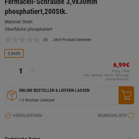
Fermacell-Schraube 3,9x30mm
phosphatiert,200Stk.
Material: Stahl
Oberfläche: phosphatiert
(0)
Jetzt Produkt bewerten
Kein
Beurteilungswert.
Link
3,9x30
auf
derselben
6,99€
Seite.
-
+
Preis / PAK
inkl. gesetzl. MwSt. 20%, zzgl.
Versandkosten.
ONLINE BESTELLEN & LIEFERN LASSEN
1-2 Wochen Lieferzeit
VERGLEICHEN
WUNSCHLISTE