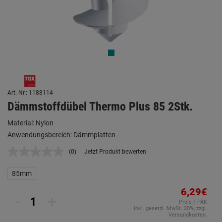
Art. Nr.: 1188114
Dämmstoffdübel Thermo Plus 85 2Stk.
Material: Nylon
Anwendungsbereich: Dämmplatten
(0)
Jetzt Produkt bewerten
Kein
Beurteilungswert.
Link
85mm
auf
derselben
6,29€
Seite.
-
+
Preis / PAK
inkl. gesetzl. MwSt. 20%, zzgl.
Versandkosten.