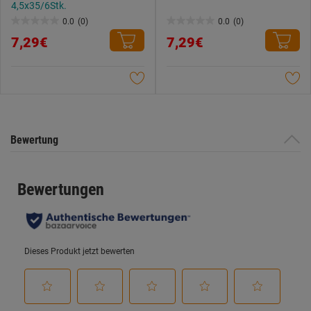
4,5x35/6Stk.
0.0
(0)
0.0
(0)
0.0
0.0
7,29€
7,29€
von
von
5
5
Sternen.
Sternen.
Bewertung