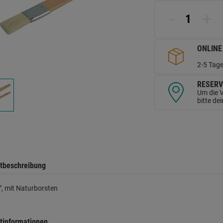
L
a
-
+
d
Se
ONLINE
2-5 Tage
RESERV
Um die V
bitte de
tbeschreibung
5", mit Naturborsten
tinformationen