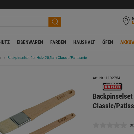
M
HUTZ
EISENWAREN
FARBEN
HAUSHALT
ÖFEN
AKKUW
r
Backpinselset 2er Holz 20,5cm Classic/Patisserie
Art. Nr.: 1192754
Backpinselset
Classic/Patiss
(0
K
B