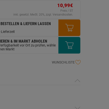
ink
10,99€
uf
erselben
Preis / ST
ite.
inkl. gesetzl. MwSt. 20%, zzgl. Versandkosten.
 BESTELLEN & LIEFERN LASSEN
 Lieferzeit
IEREN & IM MARKT ABHOLEN
erfügbarkeit vor Ort zu prüfen, wähle
inen Markt
WUNSCHLISTE