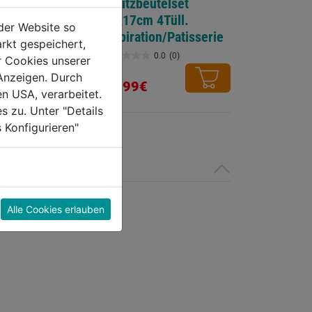
alette/Streich
Spritzbeutelset
31x17cm 4Tüll.
der Website so
Inspiration/Patisserie
rkt gespeichert,
0.0
(0)
0.0
(0)
r Cookies unserer
0.0
Anzeigen. Durch
von
12,99€
en USA, verarbeitet.
5
s zu. Unter "Details
Sternen.
 Konfigurieren"
Alle Cookies erlauben