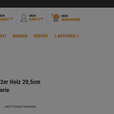
EIN
MEIN
MEIN
0
MARKT
KONTO
WARENKORB
ELT
MARKEN
SERVICE
% AKTIONEN %
 2er Holz 20,5cm
erie
)
Jetzt Produkt bewerten
ein
eurteilungswert.