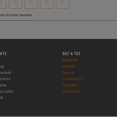
KTE
RAT & TAT
Akkuwelt
ug
Marken
technik
Service
sschutz
% Aktionen %
aren
Ratgeber
 & Lacke
Newsletter
lt