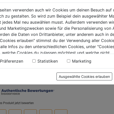
erspritze +6
Tortenschneider
Winkelp
n Kst. Einhand
Simplex Duo
palette
seiten verwenden auch wir Cookies um deinen Besuch auf 
serie
 zu gestalten. So wird zum Beispiel dein ausgewählter Ma
0.0
(0)
0.0
(0)
ht jedes Mal neu auswählen musst. Außerdem verwenden wi
0.0
0.0
 und Marketingzwecken sowie für die Personalisierung von 
von
von
9€
12,99€
12,99€
erden die Daten von Drittanbieter, unter anderem auch in d
5
5
e Cookies erlauben" stimmst du der Verwendung aller Cookie
.
Sternen.
Sternen.
 alle Infos zu den unterschiedlichen Cookies, unter "Cookies
, welche Cookies du zulassen möchtest und welche nicht.
n findest du in unserer
Datenschutzerklärung
.
Präferenzen
Statistiken
Marketing
tung
Ausgewählte Cookies erlauben