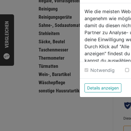
Regale, Vorratsgestelle
Garni
Tülle
Reinigung
Wie die meisten Web
Patis
Reinigungsgeräte
angenehm wie möglich
VERGLEICHEN
Sahne-, Sodaautomaten, Siphone
damit du diesen nic
0.0
Partner zu Analyse-
Stehleitern
von
12,9
deine Einwilligung w
5
Säcke, Beutel
Durch Klick auf "All
Sternen
Taschenmesser
anzeigen" findest du
Thermometer
kannst du auswählen
Türmatten
Weitere Informatione
Notwendig
Bewer
Wein-, Barartikel
Wäschepflege
Details anzeigen
sonstige Hausratartikel