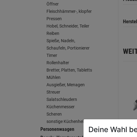
Öffner
Fleischhämmer-, klopfer
Pressen
Herste
Hobel, Schneider, Teiler
Reiben
Spieße, Nadeln,
Schaufeln, Portionierer
WEI
Timer
Rollenhalter
Bretter, Platten, Tabletts
Mühlen
Ausgießer, Menagen
Streuer
Salatschleudern
Küchenmesser
Scheren
sonstige Küchenhelfer
Deine Wahl be
Personenwaagen