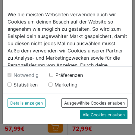
WEITERE PRODUKTE AUS DIESER
KATEGORIE
Wie die meisten Webseiten verwenden auch wir
Cookies um deinen Besuch auf der Website so
angenehm wie möglich zu gestalten. So wird zum
Beispiel dein ausgewählter Markt gespeichert, damit
du diesen nicht jedes Mal neu auswählen musst.
Außerdem verwenden wir Cookies unserer Partner
zu Analyse- und Marketingzwecken sowie für die
Personalisierung von Anzeigen. Durch deine
Einwilligung werden die Daten von Drittanbieter,
Notwendig
Präferenzen
unter anderem auch in den USA, verarbeitet.
Statistiken
Marketing
Durch Klick auf "Alle Cookies erlauben" stimmst du
der Verwendung aller Cookies zu. Unter "Details
anzeigen" findest du alle Infos zu den
Kaminbesteck 3-tlg.
Kamingarnitur 4-tlg. edelstahl
Details anzeigen
Ausgewählte Cookies erlauben
unterschiedlichen Cookies, unter "Cookies
Alle Cookies erlauben
Konfigurieren" kannst du auswählen, welche Cookies
0.0
(0)
0.0
(0)
du zulassen möchtest und welche nicht.
0.0
0.0
57,99€
72,99€
Weitere Informationen findest du in unserer
von
von