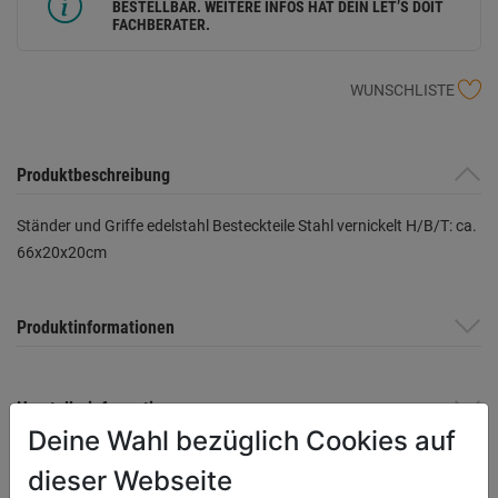
BESTELLBAR. WEITERE INFOS HAT DEIN LET’S DOIT
FACHBERATER.
WUNSCHLISTE
Produktbeschreibung
Ständer und Griffe edelstahl Besteckteile Stahl vernickelt H/B/T: ca.
66x20x20cm
Produktinformationen
Herstellerinformationen
Deine Wahl bezüglich Cookies auf
dieser Webseite