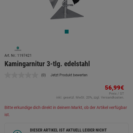
Art. Nr.: 1197421
Kamingarnitur 3-tlg. edelstahl
(0)
Jetzt Produkt bewerten
Kein
Beurteilungswert.
Link
56,99€
auf
Preis / ST
derselben
inkl. gesetzl. MwSt. 20%, zzgl. Versandkosten.
Seite.
Bitte erkundige dich direkt in deinem Markt, ob der Artikel verfügbar
ist.
DIESER ARTIKEL IST AKTUELL LEIDER NICHT