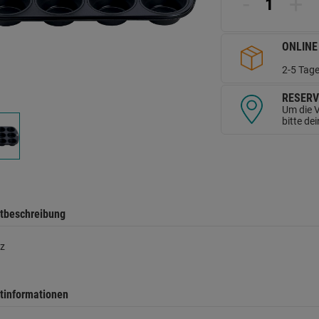
-
+
d
Se
ONLINE
2-5 Tage
RESERV
Um die V
bitte de
tbeschreibung
z
tinformationen