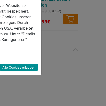
Boden
der Website so
schw.+Kunststoffhaub
rkt gespeichert,
0.0
(0)
0.0
(0)
0.0
e
r Cookies unserer
von
20,99€
Anzeigen. Durch
5
en USA, verarbeitet.
Sternen.
s zu. Unter "Details
 Konfigurieren"
Alle Cookies erlauben