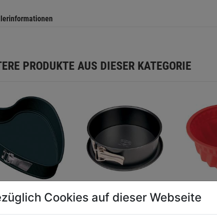
llerinformationen
TERE PRODUKTE AUS DIESER KATEGORIE
züglich Cookies auf dieser Webseite
Springform
Springform Tradition
Gugelhu
arz 24x28 cm
FlexxiL