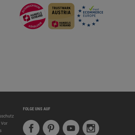
FOLGE UNS AUF
tsschutz
 Vor
s