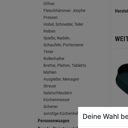
Öffner
Herste
Fleischhämmer-, klopfer
Pressen
Hobel, Schneider, Teiler
Reiben
WEI
Spieße, Nadeln,
Schaufeln, Portionierer
Timer
Rollenhalter
Bretter, Platten, Tabletts
Mühlen
Ausgießer, Menagen
Streuer
Salatschleudern
Küchenmesser
Scheren
sonstige Küchenhelfer
Deine Wahl be
Herz-
Personenwaagen
schw