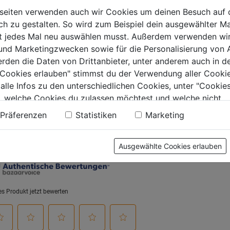
aft
seiten verwenden auch wir Cookies um deinen Besuch auf 
 zu gestalten. So wird zum Beispiel dein ausgewählter Ma
0.0
(0)
0.0
(0)
0.0
0.0
ht jedes Mal neu auswählen musst. Außerdem verwenden wi
von
von
9€
15,99€
17,99€
 und Marketingzwecken sowie für die Personalisierung von 
5
5
erden die Daten von Drittanbieter, unter anderem auch in d
.
Sternen.
Sternen.
e Cookies erlauben" stimmst du der Verwendung aller Cookie
 alle Infos zu den unterschiedlichen Cookies, unter "Cookies
, welche Cookies du zulassen möchtest und welche nicht.
tung
n findest du in unserer
Datenschutzerklärung
.
Präferenzen
Statistiken
Marketing
Ausgewählte Cookies erlauben