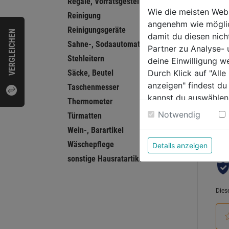
Regale, Vorratsgestelle
antih
Wie die meisten Web
Reinigung
angenehm wie möglich
Reinigungsgeräte
0.0
VERGLEICHEN
damit du diesen nic
von
Sahne-, Sodaautomaten, Siphone
13,9
Partner zu Analyse-
5
Stehleitern
deine Einwilligung w
Sternen
Säcke, Beutel
Durch Klick auf "All
anzeigen" findest du
Taschenmesser
kannst du auswählen
Thermometer
Bewer
Weitere Informatione
Notwendig
Türmatten
Wein-, Barartikel
Wäschepflege
Details anzeigen
sonstige Hausratartikel