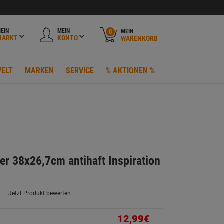
EIN
MEIN
MEIN
0
MARKT
KONTO
WARENKORB
ELT
MARKEN
SERVICE
% AKTIONEN %
er 38x26,7cm antihaft Inspiration
)
Jetzt Produkt bewerten
ein
eurteilungswert.
ink
12,99€
uf