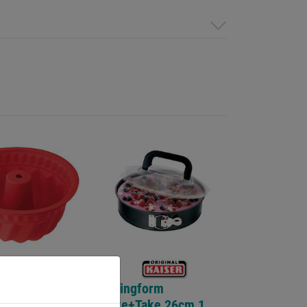
pfform
Springform
ove
Bake+Take 26cm 1