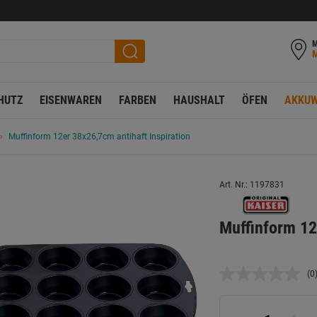
M
HUTZ
EISENWAREN
FARBEN
HAUSHALT
ÖFEN
AKKUW
Muffinform 12er 38x26,7cm antihaft Inspiration
Art. Nr.: 1197831
Muffinform 12
(0
K
B
L
a