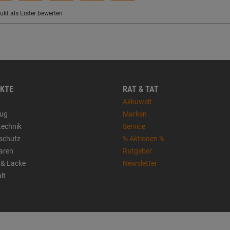
KTE
RAT & TAT
Akkuwelt
ug
Marken
technik
Service
sschutz
% Aktionen %
aren
Ratgeber
 & Lacke
Newsletter
lt