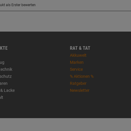
KTE
RAT & TAT
Akkuwelt
ug
Marken
technik
Service
sschutz
% Aktionen %
aren
Ratgeber
 & Lacke
Newsletter
lt