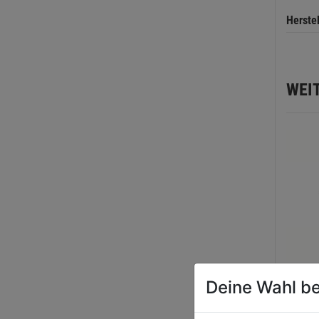
Herste
WEI
Deine Wahl be
Rutsc
24mm