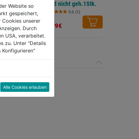
wird nicht geh.1Stk.
der Website so
5.0
(1)
rkt gespeichert,
5.0
r Cookies unserer
von
6,99€
Anzeigen. Durch
5
en USA, verarbeitet.
Sternen.
s zu. Unter "Details
1
 Konfigurieren"
Bewertung
Alle Cookies erlauben