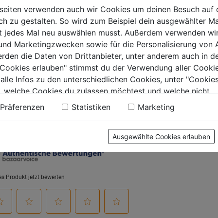
5
auben PVC
seiten verwenden auch wir Cookies um deinen Besuch auf 
Sternen.
arz
0.0
(0)
0.0
(0)
 zu gestalten. So wird zum Beispiel dein ausgewählter Ma
0.0
ht jedes Mal neu auswählen musst. Außerdem verwenden wi
von
€
5,99€
 und Marketingzwecken sowie für die Personalisierung von 
5
erden die Daten von Drittanbieter, unter anderem auch in d
.
Sternen.
e Cookies erlauben" stimmst du der Verwendung aller Cookie
 alle Infos zu den unterschiedlichen Cookies, unter "Cookies
, welche Cookies du zulassen möchtest und welche nicht.
tung
n findest du in unserer
Datenschutzerklärung
.
Präferenzen
Statistiken
Marketing
Ausgewählte Cookies erlauben