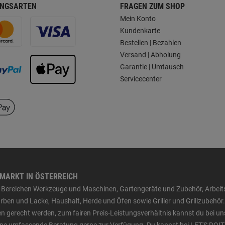
NGSARTEN
FRAGEN ZUM SHOP
Mein Konto
Kundenkarte
Bestellen | Bezahlen
Versand | Abholung
Garantie | Umtausch
Servicecenter
HMARKT IN ÖSTERREICH
den Bereichen Werkzeuge und Maschinen, Gartengeräte und Zubehör, Arbei
ben und Lacke, Haushalt, Herde und Öfen sowie Griller und Grillzubehör.
n gerecht werden, zum fairen Preis-Leistungsverhältnis kannst du bei un
 eine umfassende Beratung gerne zur Verfügung. Du kannst bei LET'S DOIT