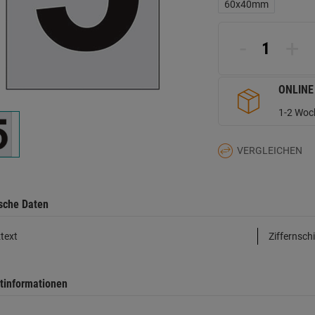
L
60x40mm
a
d
Se
-
+
ONLINE
1-2 Woch
VERGLEICHEN
sche Daten
text
Ziffernschi
tinformationen