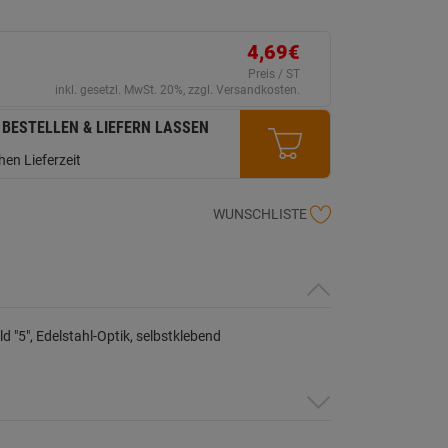
ink
uf
erselben
ite.
4,69€
Preis / ST
inkl. gesetzl. MwSt. 20%, zzgl. Versandkosten.
 BESTELLEN & LIEFERN LASSEN
en Lieferzeit
WUNSCHLISTE
ld "5", Edelstahl-Optik, selbstklebend