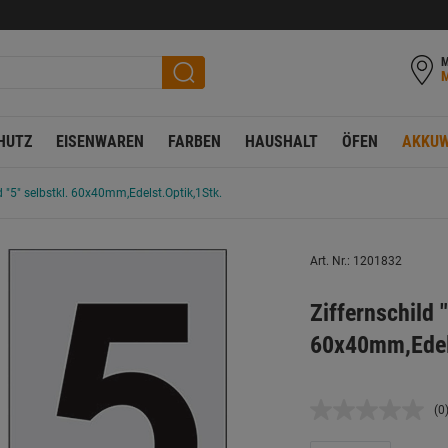
M
HUTZ
EISENWAREN
FARBEN
HAUSHALT
ÖFEN
AKKUW
d "5" selbstkl. 60x40mm,Edelst.Optik,1Stk.
Art. Nr.: 1201832
Ziffernschild "
60x40mm,Edels
(0
K
B