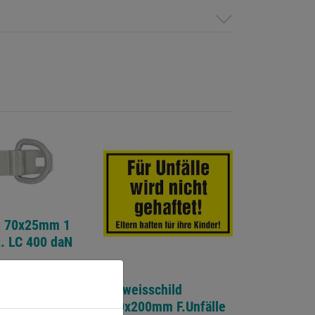
g 70x25mm 1
z. LC 400 daN
0.0
(0)
Hinweisschild
300x200mm F.Unfälle