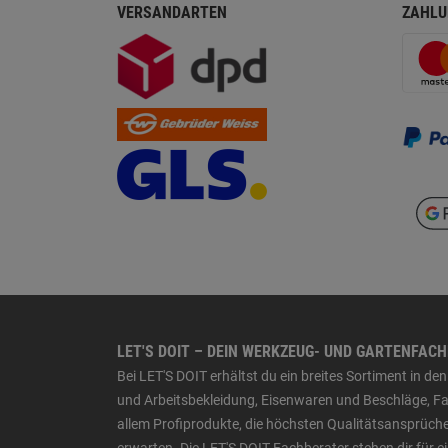
VERSANDARTEN
ZAHLU
LET'S DOIT – DEIN WERKZEUG- UND GARTENFAC
Bei LET'S DOIT erhältst du ein breites Sortiment in 
und Arbeitsbekleidung, Eisenwaren und Beschläge, Far
allem Profiprodukte, die höchsten Qualitätsansprüche
erwarten. Die LET'S DOIT Fachberater stehen dir für