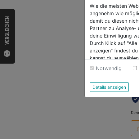
Schr
Wie die meisten Web
schw
angenehm wie möglich
0.0
VERGLEICHEN
damit du diesen nic
von
5,29
Partner zu Analyse-
5
deine Einwilligung w
Sternen
Durch Klick auf "All
anzeigen" findest du
kannst du auswählen
Bewer
Weitere Informatione
Notwendig
Details anzeigen