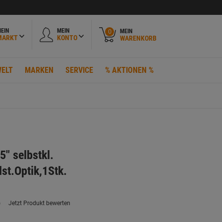
EIN
MEIN
MEIN
0
MARKT
KONTO
WARENKORB
ELT
MARKEN
SERVICE
% AKTIONEN %
5" selbstkl.
t.Optik,1Stk.
)
Jetzt Produkt bewerten
ein
eurteilungswert.