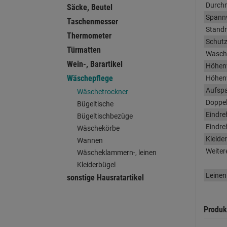
Durch
Säcke, Beutel
Spannw
Taschenmesser
Stand
Thermometer
Schutz
Türmatten
Wasch
Wein-, Barartikel
Höhenv
Wäschepflege
Höhenv
Aufspa
Wäschetrockner
Doppel
Bügeltische
Eindre
Bügeltischbezüge
Eindre
Wäschekörbe
Kleide
Wannen
Weiter
Wäscheklammern-, leinen
Kleiderbügel
Leinen
sonstige Hausratartikel
Produk