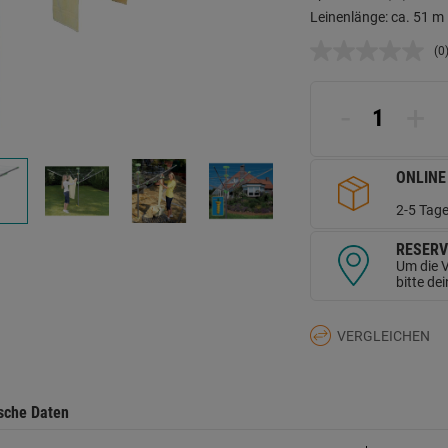
Leinenlänge: ca. 51 m
(0
K
B
L
a
-
+
d
Se
ONLINE
2-5 Tage
RESERV
Um die V
bitte de
VERGLEICHEN
sche Daten