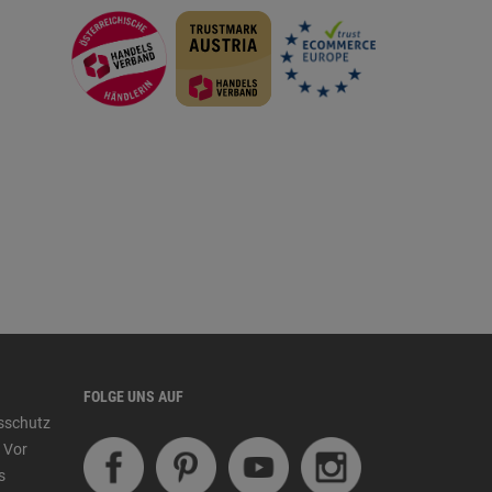
FOLGE UNS AUF
tsschutz
 Vor
s