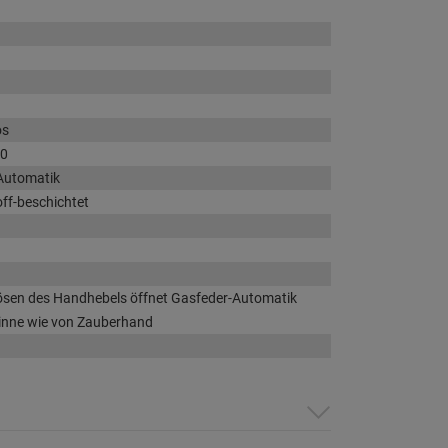
os
80
Automatik
off-beschichtet
ösen des Handhebels öffnet Gasfeder-Automatik
nne wie von Zauberhand