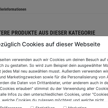
llerinformationen
TERE PRODUKTE AUS DIESER KATEGORIE
züglich Cookies auf dieser Webseite
seiten verwenden auch wir Cookies um deinen Besuch auf 
 zu gestalten. So wird zum Beispiel dein ausgewählter Ma
ht jedes Mal neu auswählen musst. Außerdem verwenden wi
 und Marketingzwecken sowie für die Personalisierung von 
erden die Daten von Drittanbieter, unter anderem auch in d
e Cookies erlauben" stimmst du der Verwendung aller Cookie
 alle Infos zu den unterschiedlichen Cookies, unter "Cookies
, welche Cookies du zulassen möchtest und welche nicht.
espinne Futura
n findest du in unserer
Datenschutzerklärung
.
nt XXL LIFT