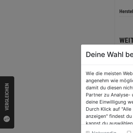
Herste
WEI
Deine Wahl be
Wie die meisten Web
angenehm wie möglich
VERGLEICHEN
damit du diesen nic
Partner zu Analyse-
deine Einwilligung w
Durch Klick auf "All
anzeigen" findest du
kannst du auswählen
Wäsch
Weitere Informatione
Elega