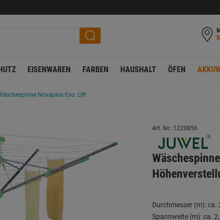
M
HUTZ
EISENWAREN
FARBEN
HAUSHALT
ÖFEN
AKKUW
Wäschespinne Novaplus Evo. Lift
Art. Nr.: 1220856
Wäschespinne 
Höhenverstel
Durchmesser (m): ca. 
Spannweite (m): ca. 2