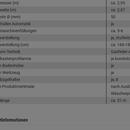
messer (m)
ca. 2,95
eite (m)
ca. 2,07
rohr Ø (mm)
50
hüllen Automatik
ja
maschinenfüllungen
ca. 5-6
erstellung
ja, stufenl
erstellung (cm)
ca. 160-1
nn-Technik
Gasfeder-
kastenprofilarme
ja kunstst
h Bodenhülse
ja
h Werkzeug
ja
rbügelhalter
ja, 8
e Produktmerkmale
nach Ausl
Wäschespi
länge
ca. 51 m
tinformationen