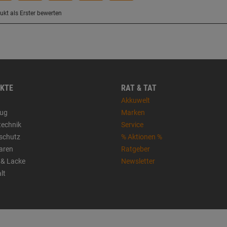
KTE
RAT & TAT
Akkuwelt
ug
Marken
technik
Service
sschutz
% Aktionen %
aren
Ratgeber
 & Lacke
Newsletter
lt