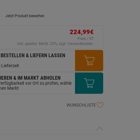
)
Jetzt Produkt bewerten
ein
eurteilungswert.
ink
224,99€
uf
erselben
Preis / ST
ite.
inkl. gesetzl. MwSt. 20%, zzgl. Versandkosten.
 BESTELLEN & LIEFERN LASSEN
 Lieferzeit
IEREN & IM MARKT ABHOLEN
erfügbarkeit vor Ort zu prüfen, wähle
inen Markt
WUNSCHLISTE