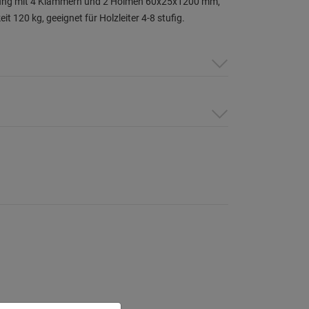
ung mit 4 Klammern und 2 Holmen 60x25x1200 mm,
it 120 kg, geeignet für Holzleiter 4-8 stufig.