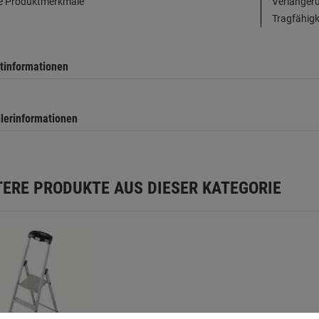
e Produktmerkmale
Verlänger
Tragfähigke
tinformationen
llerinformationen
TERE PRODUKTE AUS DIESER KATEGORIE