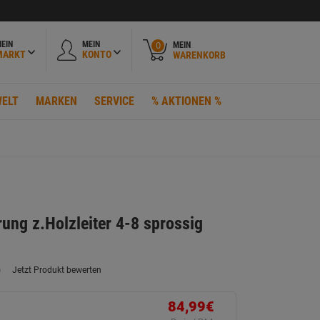
EIN
MEIN
MEIN
0
MARKT
KONTO
WARENKORB
ELT
MARKEN
SERVICE
% AKTIONEN %
ung z.Holzleiter 4-8 sprossig
)
Jetzt Produkt bewerten
ein
eurteilungswert.
ink
84,99€
uf