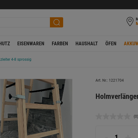
M
HUTZ
EISENWAREN
FARBEN
HAUSHALT
ÖFEN
AKKUW
leiter 4-8 sprossig
Art. Nr.: 1221704
Holmverlänger
(0
K
B
L
a
-
+