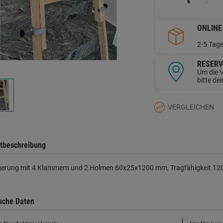
d
Se
ONLINE
2-5 Tage
RESERV
Um die V
bitte de
VERGLEICHEN
tbeschreibung
erung mit 4 Klammern und 2 Holmen 60x25x1200 mm, Tragfähigkeit 120 kg,
sche Daten