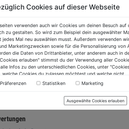
züglich Cookies auf dieser Webseite
seiten verwenden auch wir Cookies um deinen Besuch auf 
eiter Solido Alu
 zu gestalten. So wird zum Beispiel dein ausgewählter Ma
ht jedes Mal neu auswählen musst. Außerdem verwenden wi
 und Marketingzwecken sowie für die Personalisierung von 
0.0
(0)
erden die Daten von Drittanbieter, unter anderem auch in d
e Cookies erlauben" stimmst du der Verwendung aller Cookie
99€
 alle Infos zu den unterschiedlichen Cookies, unter "Cookies
, welche Cookies du zulassen möchtest und welche nicht.
.
n findest du in unserer
Datenschutzerklärung
.
Präferenzen
Statistiken
Marketing
tung
Ausgewählte Cookies erlauben