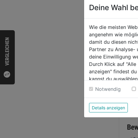
Deine Wahl be
Wie die meisten Web
Stehl
angenehm wie möglich
VERGLEICHEN
damit du diesen nic
Partner zu Analyse-
deine Einwilligung w
0.0
Durch Klick auf "All
von
109,
anzeigen" findest du
5
kannst du auswählen
Sternen
Weitere Informatione
Notwendig
Bewer
Details anzeigen