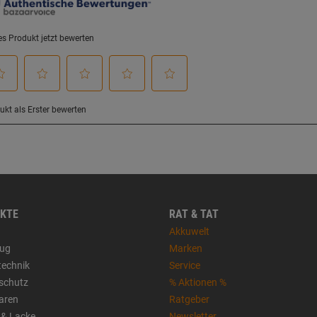
KTE
RAT & TAT
Akkuwelt
ug
Marken
technik
Service
sschutz
% Aktionen %
aren
Ratgeber
 & Lacke
Newsletter